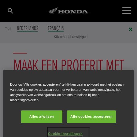
NEDERLANDS
FRANÇAIS
Taal
Klik om taal te wijzigen
MAAK EEN PROEFRIT MET
EEN HONDA
Door op “Alle cookies accepteren” te klikken gaat u akkoord met het opslaan
van cookies op uw apparaat voor het verbeteren van websitenavigatie, het
analyseren van websitegebruik en om ons te helpen bij onze
U zult er helemaal weg van zijn.
marketingprojecten.
Misschien wilt u hem zelfs niet
Alles afwijzen
Alle cookies accepteren
meer teruggeven. Neem de proef
Cookie-instellingen