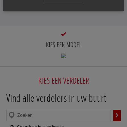
op de som en ontdek het zelf.
KIES EEN MODEL
KIES EEN VERDELER
Vind alle verdelers in uw buurt
Verze
Zoek
verdelers
Gebruik de huidige locatie