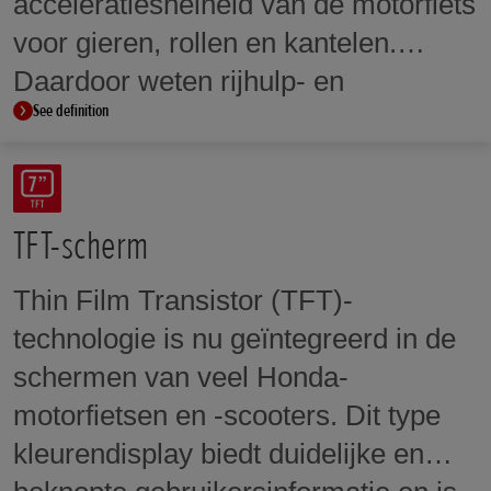
acceleratiesnelheid van de motorfiets
voor gieren, rollen en kantelen.
Daardoor weten rijhulp- en
See definition
veiligheidssystemen zoals bochten-
ABS en achterwielliftcontrole
wanneer ze moeten ingrijpen.
TFT-scherm
Thin Film Transistor (TFT)-
technologie is nu geïntegreerd in de
schermen van veel Honda-
motorfietsen en -scooters. Dit type
kleurendisplay biedt duidelijke en