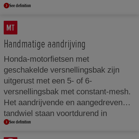
See definition
Handmatige aandrijving
Honda-motorfietsen met
geschakelde versnellingsbak zijn
uitgerust met een 5- of 6-
versnellingsbak met constant-mesh.
Het aandrijvende en aangedreven
tandwiel staan voortdurend in
See definition
contact, maar draaien vrij op een
tandwielas totdat ze worden