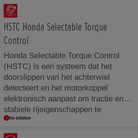
Rijklaargewicht (kg)
180/55ZR17M/C (73W)
214 kg
Velgen voor
HSTC Honda Selectable Torque
Zithoogte (mm)
17M/C X MT3.50
795 mm
Control
Velgen achter
Naloop (mm)
17M/C X MT5.50
98 mm
Honda Selectable Torque Control
(HSTC) is een systeem dat het
Wielbasis (mm)
1.455 mm
doorslippen van het achterwiel
detecteert en het motorkoppel
elektronisch aanpast om tractie en
stabiele rijeigenschappen te
See definition
behouden. Bij sommige modellen
kunnen de niveaus van HSTC-