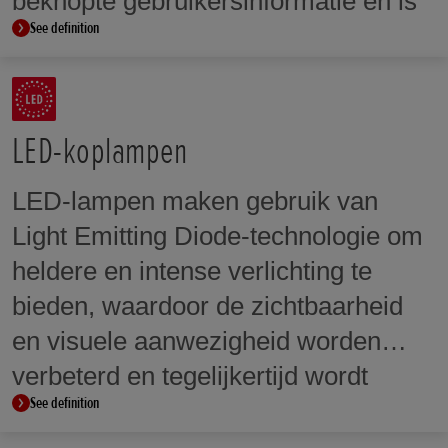
beknopte gebruikersinformatie en is
See definition
bij sommige modellen voorzien van
touchscreentechnologie.
LED-koplampen
LED-lampen maken gebruik van
Light Emitting Diode-technologie om
heldere en intense verlichting te
bieden, waardoor de zichtbaarheid
en visuele aanwezigheid worden
verbeterd en tegelijkertijd wordt
See definition
geprofiteerd van hun lage verbruik.