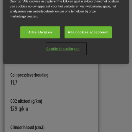
Door op “Alle cookies accepteren” te klikken gaat u akkoord met het opslaan
van cookies op uw apparaat voor het verbeteren van websitenavigatie, het
analyseren van websitegebruik en om ons te helpen bij onze
marketingprojecten.
Motorisatie
Alles afwijzen
Alle cookies accepteren
Brandstofsysteem
Cookie-instellingen
PGM-FI Injectie
Compressieverhouding
11,7
CO2 uitstoot (g/km)
129 g/km
Cilinderinhoud (cm3)