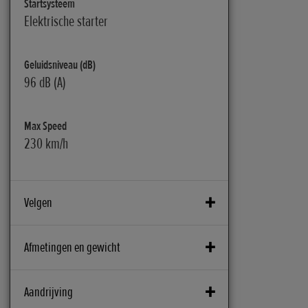
Startsysteem
Elektrische starter
Geluidsniveau (dB)
96 dB (A)
Max Speed
230 km/h
Velgen
ABS System
Afmetingen en gewicht
2-kanaals Cornering ABS
Accu (VAh)
Aandrijving
Remmen voor