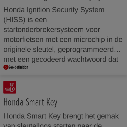
evenwichtige vertraagt tijdens het
Honda Ignition Security System
nemen van een bocht en
(HISS) is een
onvoorspelbaar gedrag van de
startonderbrekersysteem voor
motorfiets tijdens het nemen van
motorfietsen met een microchip in de
bochten en remmen afneemt.
originele sleutel, geprogrammeerd
met een gecodeerd wachtwoord dat
See definition
door een antenne wordt opgepikt en
naar een ECU wordt gestuurd. De
ECU controleert het
geprogrammeerde codenummer en
Honda Smart Key
laat de motor alleen starten als de
Honda Smart Key brengt het gemak
codenummers overeenkomen. Zelfs
van sleutelloos starten naar de