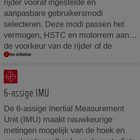
rijder vooraf ingestelde en
Het maakt ook het gebruik mogelijk
aanpasbare gebruikersmodi
van rijhulpsystemen zoals
selecteren. Deze modi passen het
selecteerbare rijmodi, Honda
vermogen, HSTC en motorrem aan
Selectable Torque Control (HSTC),
de voorkeur van de rijder of de
wheelie-beperking en selecteerbare
See definition
rijomstandigheden aan.
niveaus van vermogen en motorrem.
6-assige IMU
De 6-assige Inertial Measurement
Unit (IMU) maakt nauwkeurige
metingen mogelijk van de hoek en