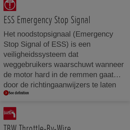
vergrendeld via een schuifkoppeling
met tanden. Dat garandeert soepel
ESS Emergency Stop Signal
en sequentieel schakelen.
Het noodstopsignaal (Emergency
Stop Signal of ESS) is een
veiligheidssysteem dat
weggebruikers waarschuwt wanneer
de motor hard in de remmen gaat
door de richtingaanwijzers te laten
See definition
knipperen tijdens het remmanoeuvre.
TBW Throttle-By-Wire