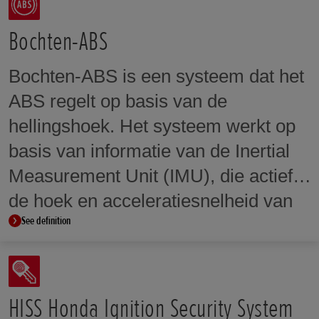
interventie worden aangepast aan de
voorkeuren van de rijder en de
Bochten-ABS
rijomstandigheden. De niveaus van
Bochten-ABS is een systeem dat het
HSTC maken ook deel uit van de
ABS regelt op basis van de
selecteerbare rijmodi.
hellingshoek. Het systeem werkt op
basis van informatie van de Inertial
Measurement Unit (IMU), die actief
de hoek en acceleratiesnelheid van
See definition
de motorfiets meet voor gieren, rollen
en kantelen. Deze informatie wordt
vervolgens gebruikt om de remdruk
te regelen zodat de motor
HISS Honda Ignition Security System