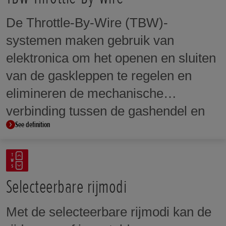
De Throttle-By-Wire (TBW)-
systemen maken gebruik van
elektronica om het openen en sluiten
van de gaskleppen te regelen en
elimineren de mechanische
verbinding tussen de gashendel en
See definition
de gaskleppen. TBW stelt het PGM-
FI-systeem in staat om de
gasklepopening over het hele
toerentalbereik nauwkeurig te
Selecteerbare rijmodi
regelen, zodat een gecontroleerd en
Met de selecteerbare rijmodi kan de
progressief koppel wordt geleverd.