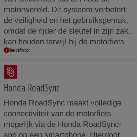
als een duplicaatsleutel wordt
motorwereld. Dit systeem verbetert
gebruikt die precies dezelfde vorm
de veiligheid en het gebruiksgemak,
heeft als de originele sleutel, kan de
omdat de rijder de sleutel in zijn zak
motor niet worden gestart tenzij de
kan houden terwijl hij de motorfiets
ingebouwde microchipcode
See definition
bestuurt.
overeenkomt.
Honda RoadSync
Honda RoadSync maakt volledige
connectiviteit van de motorfiets
mogelijk via de Honda RoadSync-
app op een smartphone. Hierdoor