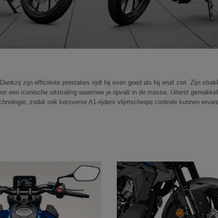
kzij zijn efficiënte prestaties rijdt hij even goed als hij eruit ziet. Zijn str
or een iconische uitstraling waarmee je opvalt in de massa. Uiterst gemakkel
chnologie, zodat ook kersverse A1-rijders vlijmscherpe controle kunnen ervar