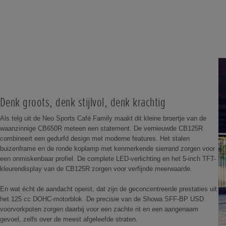
Denk groots, denk stijlvol, denk krachtig
Als telg uit de Neo Sports Café Family maakt dit kleine broertje van de
waanzinnige CB650R meteen een statement. De vernieuwde CB125R
combineert een gedurfd design met moderne features. Het stalen
buizenframe en de ronde koplamp met kenmerkende sierrand zorgen voor
een onmiskenbaar profiel. De complete LED-verlichting en het 5-inch TFT-
kleurendisplay van de CB125R zorgen voor verfijnde meerwaarde.
En wat écht de aandacht opeist, dat zijn de geconcentreerde prestaties uit
het 125 cc DOHC-motorblok. De precisie van de Showa SFF-BP USD
voorvorkpoten zorgen daarbij voor een zachte rit en een aangenaam
gevoel, zelfs over de meest afgeleefde straten.