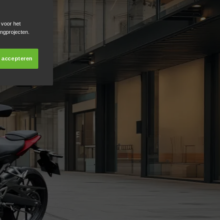
 voor het
ingprojecten.
s accepteren