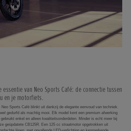
e essentie van Neo Sports Café: de connectie tussen
ou en je motorfiets.
 Neo Sports Café blinkt uit dankzij de elegante eenvoud van techniek.
wel gedurfd als machtig mooi. Elk model kent een premium afwerking
 gebruikt enkel en alleen kwaliteitsonderdelen. Minder is echt meer bij
ze geüpdatete CB125R. Een 125 cc straatmotor opgetrokken uit
ordachte lijnen, met opvallende LED-verlichting en kenmerkende