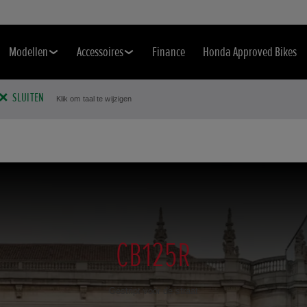
Modellen
Accessoires
Finance
Honda Approved Bikes
SLUITEN
Klik om taal te wijzigen
CB125R
Gestript voor de straat