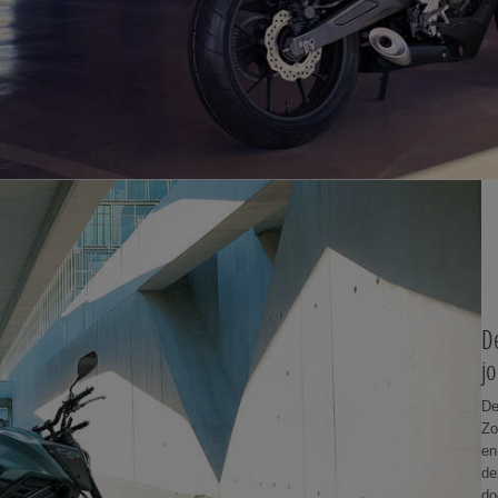
D
j
De
Zo
en
de
do