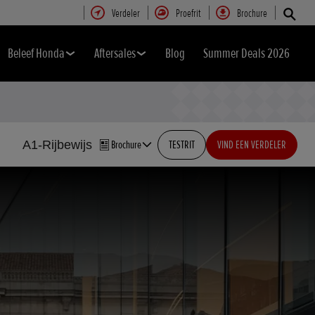
Verdeler
Proefrit
Brochure
Beleef Honda
Aftersales
Blog
Summer Deals 2026
A1-Rijbewijs
Brochure
TESTRIT
VIND EEN VERDELER