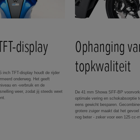
TFT-display
Ophanging va
topkwaliteit
5 inch TFT-display houdt de rijder
rmeerd onderweg. Het geeft
niveau en -verbruik en de
nelling weer, zodat jij steeds weet
De 41 mm Showa SFF-BP voorvorkp
nt.
optimale vering en schokabsorptie t
eens gewicht besparen. Gecombine
grotere zuiger maakt dat het gevoel
nog beter - zeker voor een 125 cc-m