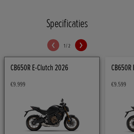
Specificaties
1
/
2
CB650R E-Clutch 2026
CB650R 
€9.999
€9.599