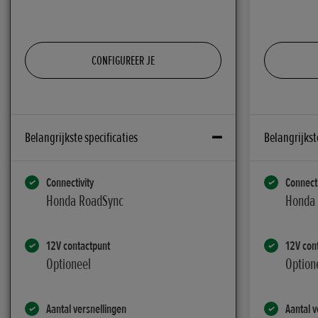
CONFIGUREER JE
Belangrijkste specificaties
Belangrijkst
Connectivity
Connecti
Honda RoadSync
Honda
12V contactpunt
12V con
Optioneel
Option
Aantal versnellingen
Aantal v