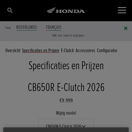
NEDERLANDS
FRANÇAIS
Taal
Klik om taal te wijzigen
Overzicht
Specificaties en Prijzen
E-Clutch
Accessoires
Configurator
Specificaties en Prijzen
CB650R E-Clutch 2026
€9.999
Wijzig model
CB650R E-Clutch 2026