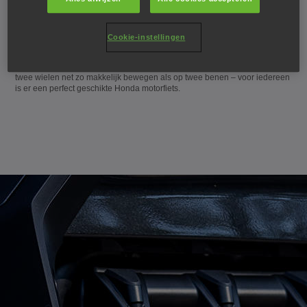
Als u eenmaal hebt gekozen voor een Honda, wilt u nooit meer anders.
Cookie-instellingen
Bij Honda maken we de mooiste machines voor zowel op de weg als
offroad. Van de jonge honden die voor het eerst de adrenaline van het
gashendel opendraaien ervaren tot de doorgewinterde rijders die zich op
twee wielen net zo makkelijk bewegen als op twee benen – voor iedereen
is er een perfect geschikte Honda motorfiets.