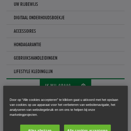
UW RIJBEWIJS
DIGITAAL ONDERHOUDSBOEKJE
ACCESSOIRES
HONDAGARANTIE
GEBRUIKSHANDLEIDINGEN
LIFESTYLE KLEDINGLIJN
IK WIL GRAAG...
Door op “Alle cookies accepteren” te klikken gaat u akkoord met het opslaan
van cookies op uw apparaat voor het verbeteren van websitenavigatie, het
analyseren van websitegebruik en om ons te helpen bij onze
marketingprojecten.
DE DROOM IS ECHT
Alles afwijzen
Alle cookies accepteren