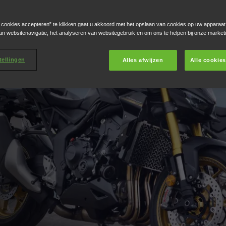
e cookies accepteren” te klikken gaat u akkoord met het opslaan van cookies op uw apparaat
an websitenavigatie, het analyseren van websitegebruik en om ons te helpen bij onze market
tellingen
Alles afwijzen
Alle cookie