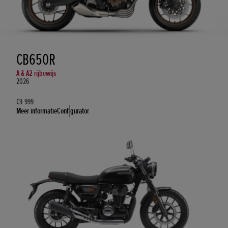
CB650R
A & A2 rijbewijs
2026
€9.999
Meer informatie
Configurator