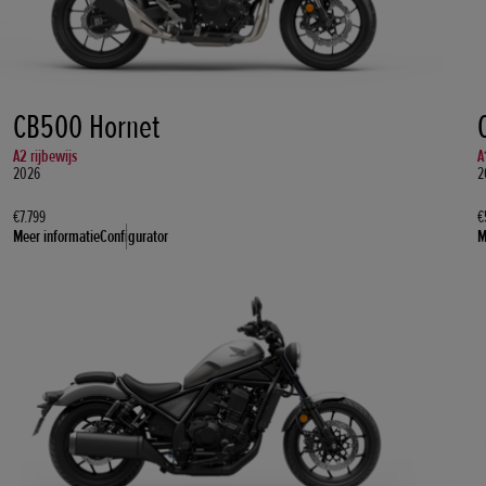
CB500 Hornet
A2 rijbewijs
A
2026
2
€7.799
€
Meer informatie
Configurator
M