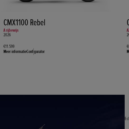
CMX1100 Rebel
A rijbewijs
A
2026
2
€11.599
€
Meer informatie
Configurator
M
Ec