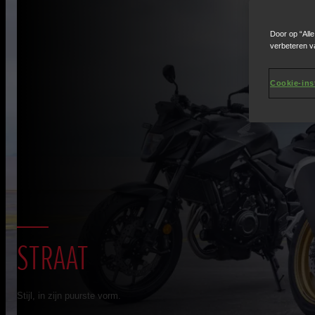
Door op “All
verbeteren v
Cookie-ins
STRAAT
Stijl, in zijn puurste vorm.