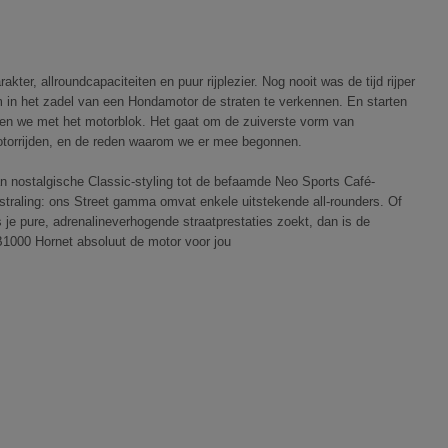
rakter, allroundcapaciteiten en puur rijplezier. Nog nooit was de tijd rijper
 in het zadel van een Hondamotor de straten te verkennen. En starten
en we met het motorblok. Het gaat om de zuiverste vorm van
torrijden, en de reden waarom we er mee begonnen.
n nostalgische Classic-styling tot de befaamde Neo Sports Café-
tstraling: ons Street gamma omvat enkele uitstekende all-rounders. Of
s je pure, adrenalineverhogende straatprestaties zoekt, dan is de
1000 Hornet absoluut de motor voor jou