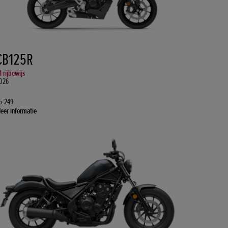
CB125R
1 rijbewijs
026
5.249
eer informatie