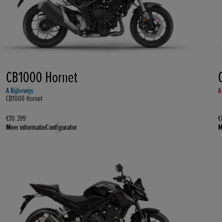
CB1000 Hornet
A Rijbewijs
A
CB1000 Hornet
€10.399
€
Meer informatie
Configurator
M