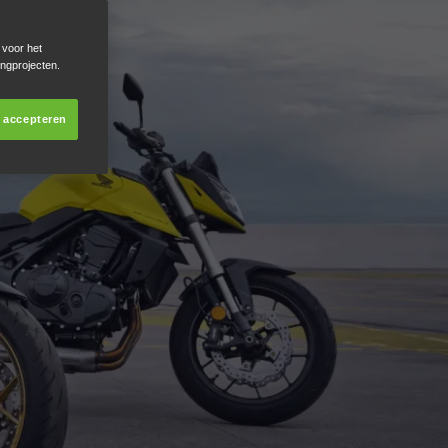
 voor het
ingprojecten.
s accepteren