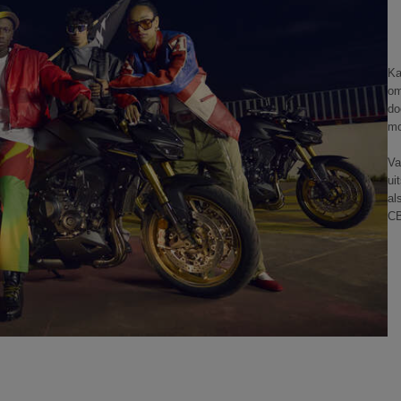
Ka
om
do
mo
Va
ui
al
CB