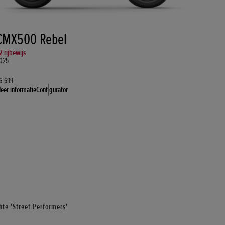
CMX500 Rebel
2 rijbewijs
025
6.699
eer informatie
Configurator
hte 'Street Performers'