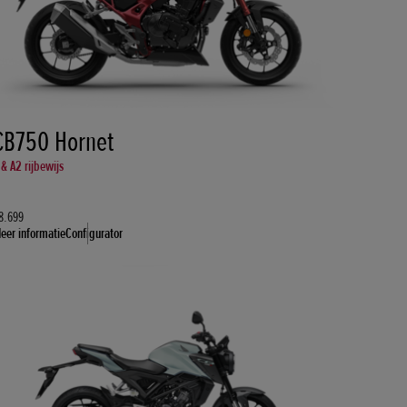
CB750 Hornet
 & A2 rijbewijs
8.699
eer informatie
Configurator