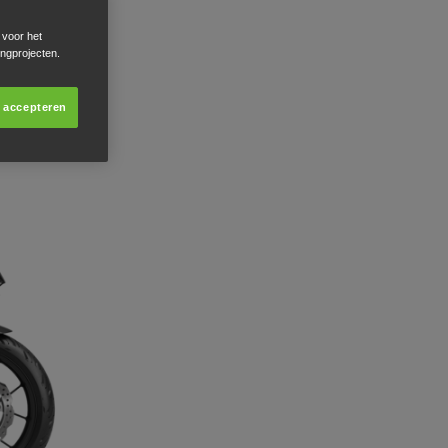
 voor het
ingprojecten.
s accepteren