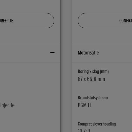
REER JE
CONFIG
Motorisatie
Boring x slag (mm)
67 x 66,8 mm
Brandstofsysteem
injectie
PGM FI
Compressieverhouding
10,7: 1