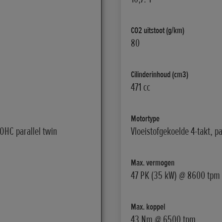
CO2 uitstoot (g/km)
80
Cilinderinhoud (cm3)
471 cc
Motortype
DOHC parallel twin
Vloeistofgekoelde 4-takt, pa
Max. vermogen
47 PK (35 kW) @ 8600 tpm
Max. koppel
43 Nm @ 6500 tpm