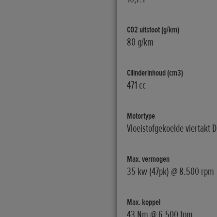
CO2 uitstoot (g/km)
80 g/km
Cilinderinhoud (cm3)
471 cc
Motortype
Vloeistofgekoelde viertakt 
Max. vermogen
35 kw (47pk) @ 8.500 rpm
Max. koppel
43 Nm @ 6.500 tpm