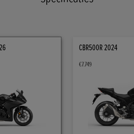
26
CBR500R 2024
€7.749