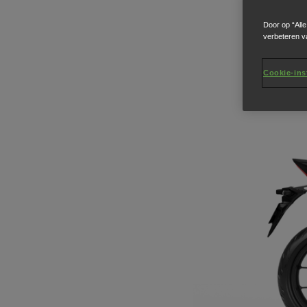
Door op “All
verbeteren v
Cookie-ins