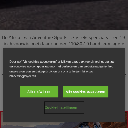
De Africa Twin Adventure Sports ES is iets speciaals. Een 19-
inch voorwiel met daarrond een 110/80-19 band, een lagere
zadelhoogte en de Showa-EERA elektronische ophanging
zorgen samen voor een vlekkeloze wegligging. En, om de
Door op “Alle cookies accepteren” te klikken gaat u akkoord met het opslaan
capaciteit van de 24,8 liter benzinetank volledig te kunnen
van cookies op uw apparaat voor het verbeteren van websitenavigatie, het
benutten, zorgen de nieuwe kuip en scherm voor
analyseren van websitegebruik en om ons te helpen bij onze
windbescherming tijdens die lange, aangename dagen in het
marketingprojecten.
zadel. Hetgeen precies is waar deze machine voor gebouwd
werd.
Alles afwijzen
Alle cookies accepteren
Cookie-instellingen