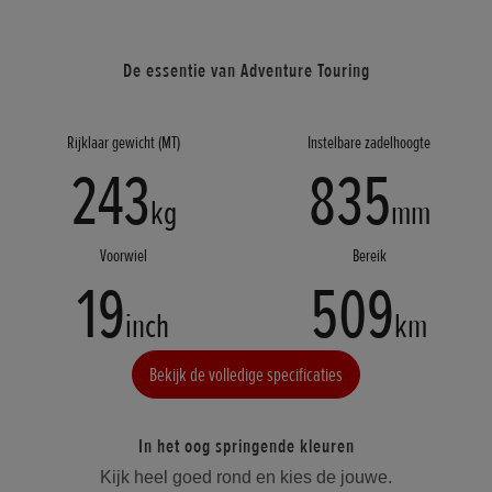
De essentie van Adventure Touring
Rijklaar gewicht (MT)
Instelbare zadelhoogte
243
835
kg
mm
Voorwiel
Bereik
19
509
inch
km
Bekijk de volledige specificaties
In het oog springende kleuren
Kijk heel goed rond en kies de jouwe.