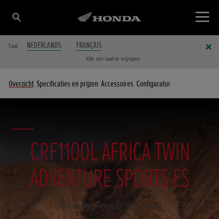
NEDERLANDS
FRANÇAIS
Taal
Klik om taal te wijzigen
Overzicht
Specificaties en prijzen
Accessoires
Configurator
CRF1100L AFRICA TWIN
ADVENTURE SPORTS ES
Het echte avontuur stopt nooit