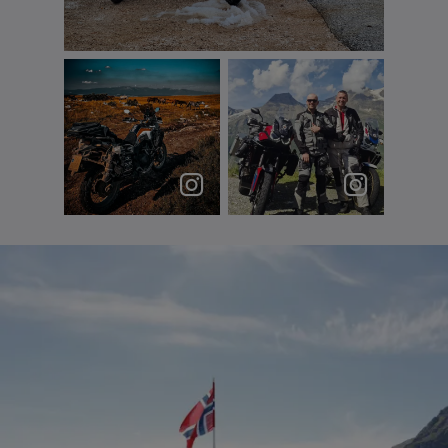
Nico Buys
Ještě jedna fotky z
Překrásné Italské
Planiny Krug :) člověk
dolomity, Rakouský
by tam ...
Grossglockner...