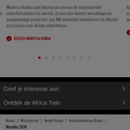
-
Montesa Honda staat bekend als een van de langstlopende
Al
ar
motorfietsmerken ter wereld. Ze voorzien klanten wereldwijd van
aa
hoogwaardige producten, van WK-winnende trialmotoren tot officiële
mo
accessoires voor Honda-motorfietsen.
BEZOEK MONTESA HONDA
Geef je interesse aan
Ontdek de Africa Twin
Honda
Motorfietsen
Beleef Honda
Honda Adventure Roads
Marokko 2024