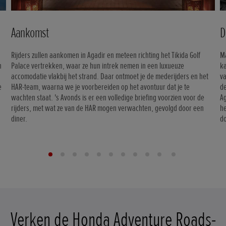
Aankomst
D
Rijders zullen aankomen in Agadir en meteen richting het Tikida Golf
Ma
n
Palace vertrekken, waar ze hun intrek nemen in een luxueuze
k
accomodatie vlakbij het strand. Daar ontmoet je de mederijders en het
va
e
HAR-team, waarna we je voorbereiden op het avontuur dat je te
de
wachten staat. 's Avonds is er een volledige briefing voorzien voor de
A
rijders, met wat ze van de HAR mogen verwachten, gevolgd door een
h
diner.
do
Verken de Honda Adventure Roads-