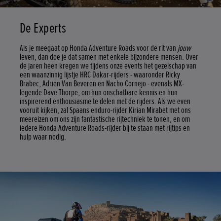
De Experts
Als je meegaat op Honda Adventure Roads voor de rit van
jouw
leven, dan doe je dat samen met enkele bijzondere mensen. Over
de jaren heen kregen we tijdens onze events het gezelschap van
een waanzinnig lijstje HRC Dakar-rijders - waaronder Ricky
Brabec, Adrien Van Beveren en Nacho Cornejo - evenals MX-
legende Dave Thorpe, om hun onschatbare kennis en hun
inspirerend enthousiasme te delen met de rijders. Als we even
vooruit kijken, zal Spaans enduro-rijder Kirian Mirabet met ons
meereizen om ons zijn fantastische rijtechniek te tonen, en om
iedere Honda Adventure Roads-rijder bij te staan met rijtips en
hulp waar nodig.