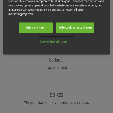
Door op “Alle cookies accepteren” te klikken gaat u akkoord met het opslaan
72 km
van cookies op uw apparaat voor het verbeteren van websitenavigatie, het
analyseren van websitegebruik en om ons te helpen bij onze
Bewezen bereik
marketingprojecten.
Alles afwijzen
Alle cookies accepteren
6,0 kW
Piekvermogen
Cookie-instellingen
80 km/u
Topsnelheid
€ X,XXX
*Prijs afhankelijk van model en regio.