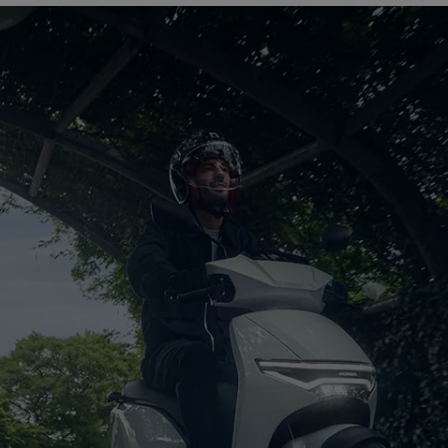
270
EV-batterij Levenscyclus
>2.500