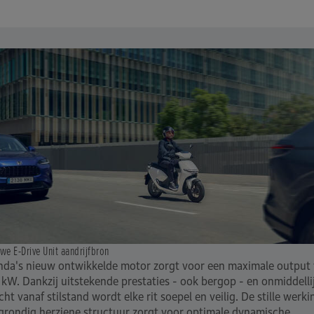
we E-Drive Unit aandrijfbron
da's nieuw ontwikkelde motor zorgt voor een maximale output
 kW. Dankzij uitstekende prestaties - ook bergop - en onmiddelli
cht vanaf stilstand wordt elke rit soepel en veilig. De stille werki
grondig herziene structuur zorgt voor optimale dynamische