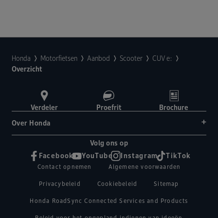
Honda
Motorfietsen
Aanbod
Scooter
CUV e:
Overzicht
Verdeler
Proefrit
Brochure
Over Honda
Volg ons op
Facebook
YouTube
Instagram
TikTok
Contact opnemen
Algemene voorwaarden
Privacybeleid
Cookiebeleid
Sitemap
Honda RoadSync Connected Services and Products
Beleid voor het ongepland indienen van ideeën