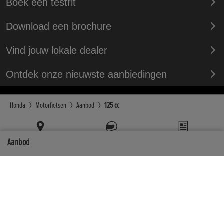
Boek een testrit
Download een brochure
Vind jouw lokale dealer
Ontdek onze nieuwste aanbiedingen
Honda
Motorfietsen
Aanbod
125 cc
Verdeler
Proefrit
Brochure
Aanbod
Over Honda
Volg ons op