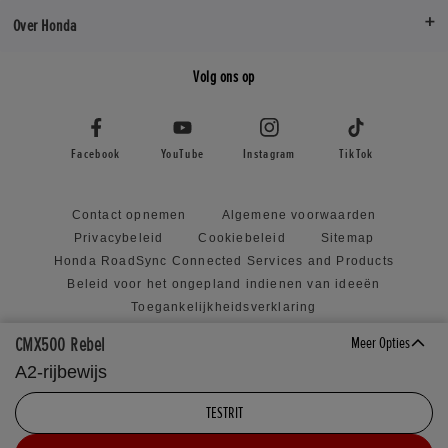
Over Honda
Naloop (mm)
Naloop (mm)
110
110
Volg ons op
Wielbasis (mm)
Wielbasis (m
1488mm
1488mm
Facebook
YouTube
Instagram
TikTok
Contact opnemen
Algemene voorwaarden
Privacybeleid
Cookiebeleid
Sitemap
Honda RoadSync Connected Services and Products
Beleid voor het ongepland indienen van ideeën
Toegankelijkheidsverklaring
CMX500 Rebel
Meer Opties
A2-rijbewijs
Visiter le site en
TESTRIT