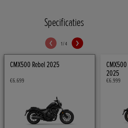
Specificaties
1
/
4
CMX500 Rebel 2025
CMX500 R
2025
€6.699
€6.999