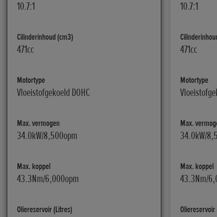
10.7:1
10.7:1
Cilinderinhoud (cm3)
Cilinderinhou
471cc
471cc
Motortype
Motortype
Vloeistofgekoeld DOHC
Vloeistofg
Max. vermogen
Max. vermog
34.0kW/8,500opm
34.0kW/8,
Max. koppel
Max. koppel
43.3Nm/6,000opm
43.3Nm/6
Oliereservoir (Litres)
Oliereservoir 