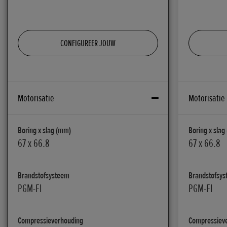
CONFIGUREER JOUW
Motorisatie
Motorisatie
Boring x slag (mm)
Boring x slag
67 x 66.8
67 x 66.8
Brandstofsysteem
Brandstofsy
PGM-FI
PGM-FI
Compressieverhouding
Compressiev