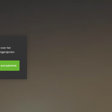
 voor het
ingprojecten.
s accepteren