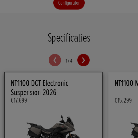
Configurator
Specificaties
1
/
4
NT1100 DCT Electronic
NT1100 
Suspension 2026
€17.699
€15.299