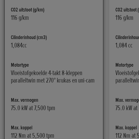
CO2 uitstoot (g/km)
CO2 uitstoot 
116 g/km
116 g/km
Cilinderinhoud (cm3)
Cilinderinhou
1,084cc
1,084 cc
Motortype
Motortype
Vloeistofgekoelde 4-takt 8-kleppen
Vloeistofge
paralleltwin met 270° krukas en uni-cam
paralleltw
Max. vermogen
Max. vermog
75.0 kW at 7,500 tpm
75.0 kW at
Max. koppel
Max. koppel
112 Nm at 5,500 tpm
112 Nm at 