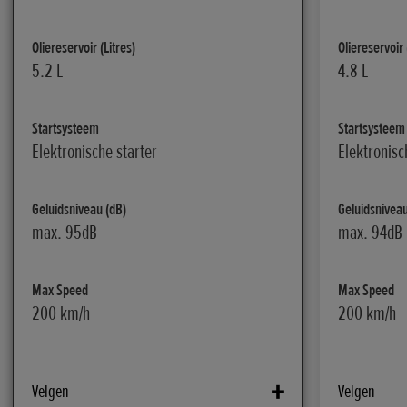
Oliereservoir (Litres)
Oliereservoir 
5.2 L
4.8 L
Startsysteem
Startsysteem
Elektronische starter
Elektronisc
Geluidsniveau (dB)
Geluidsniveau
max. 95dB
max. 94dB
Max Speed
Max Speed
200 km/h
200 km/h
Velgen
Velgen