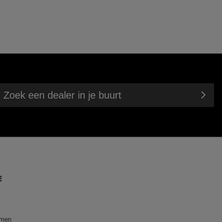
eerweg
25 mm
Zoek een dealer in je buurt
E
emen