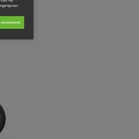
 voor het
ingprojecten.
s accepteren