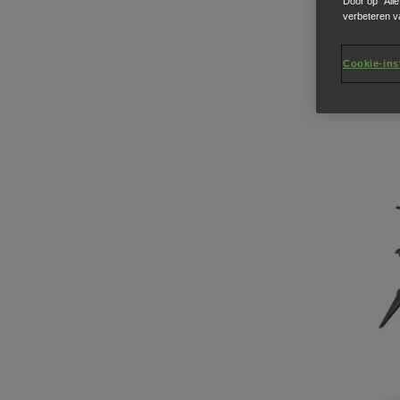
Door op “All
verbeteren v
Cookie-ins