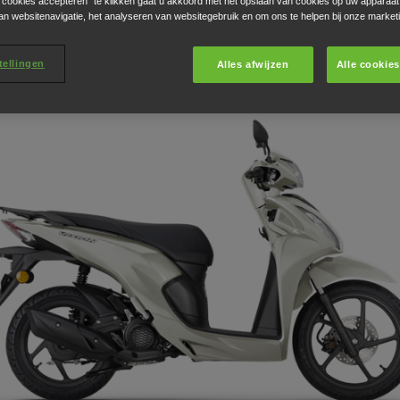
e cookies accepteren” te klikken gaat u akkoord met het opslaan van cookies op uw apparaat
Vision 110 2026
an websitenavigatie, het analyseren van websitegebruik en om ons te helpen bij onze market
tellingen
Alles afwijzen
Alle cookie