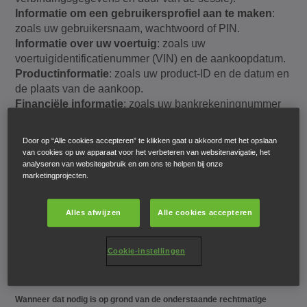
Informatie om een gebruikersprofiel aan te maken
:
zoals uw gebruikersnaam, wachtwoord of PIN.
Informatie over uw voertuig
: zoals uw
voertuigidentificatienummer (VIN) en de aankoopdatum.
Productinformatie
: zoals uw product-ID en de datum en
de plaats van de aankoop.
Financiële informatie
: zoals uw bankrekeningnummer
en betalingsgegevens.
Alle overige informatie die u ons geeft
: zoals
Door op “Alle cookies accepteren” te klikken gaat u akkoord met het opslaan
handtekeningen, foto's, meningen, uw locatie en alle
van cookies op uw apparaat voor het verbeteren van websitenavigatie, het
overige informatie die u ons meedeelt.
analyseren van websitegebruik en om ons te helpen bij onze
marketingprojecten.
Waarom we deze persoonsgegevens verzamelen,
Alles afwijzen
Alle cookies accepteren
gebruiken en bewaren
We verzamelen, gebruiken en bewaren uw
Cookie-instellingen
persoonsgegevens voor de onderstaande doeleinden.
Wanneer dat nodig is op grond van de onderstaande rechtmatige