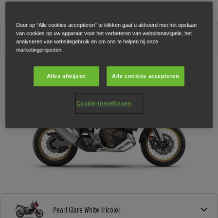
Wijzig model
Door op “Alle cookies accepteren” te klikken gaat u akkoord met het opslaan
CRF1100L Africa Twin Adventure Sports DCT Electronic Suspension
van cookies op uw apparaat voor het verbeteren van websitenavigatie, het
2026
analyseren van websitegebruik en om ons te helpen bij onze
marketingprojecten.
Alles afwijzen
Alle cookies accepteren
Cookie-instellingen
Pearl Glare White Tricolor