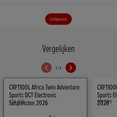
Configurator
Vergelijken
1
/
4
CRF1100L Africa Twin Adventure
CRF1100L
Sports DCT Electronic
Sports E
Suspension 2026
€20.699
2026
€19.599