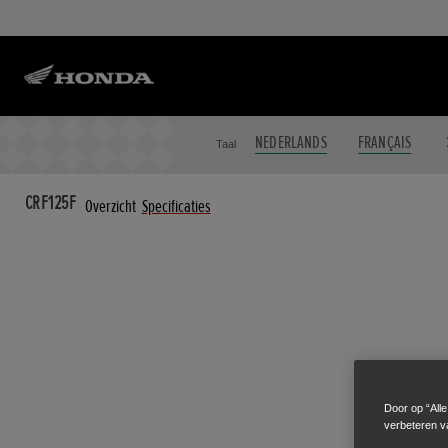
NEDERLANDS
FRANÇAIS
Taal
CRF125F
Overzicht
Specificaties
Door op “All
verbeteren v