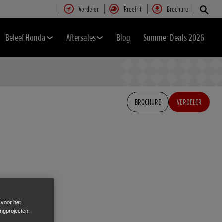
Verdeler
Proefrit
Brochure
Beleef Honda
Aftersales
Blog
Summer Deals 2026
BROCHURE
VERDELER
 voor het
ingprojecten.