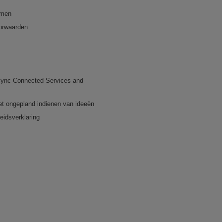
emen
orwaarden
ync Connected Services and
et ongepland indienen van ideeën
eidsverklaring