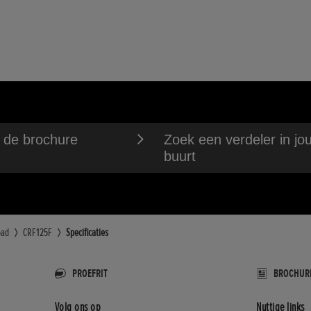
copische voorvork; 13 cm veerweg
lingen
(mm)
 achter
lingen
nkelvoudige schokdemper; 14 cm veerweg
 (kg)
)
 de brochure
Zoek een verdeler in jo
buurt
oad
CRF125F
Specificaties
)
PROEFRIT
BROCHUR
Volg ons op
Nuttige links