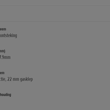
teem
rontsteking
(mm)
57.9mm
eem
ctie, 22 mm gasklep
houding