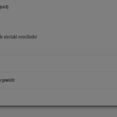
 (cm3)
e viertakt eencilinder
n gewicht
ulische schijf
r
m
ing
er)
 voor