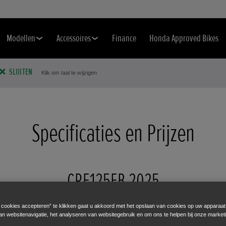
Modellen
Accessoires
Finance
Honda Approved Bikes
SLUITEN
Klik om taal te wijzigen
Specificaties en Prijzen
CRF125FB 2025
€3.350
e cookies accepteren” te klikken gaat u akkoord met het opslaan van cookies op uw apparaat
an websitenavigatie, het analyseren van websitegebruik en om ons te helpen bij onze market