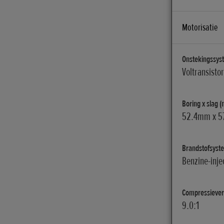
Motorisatie
Onstekingssys
Voltransisto
Boring x slag 
52.4mm x 
Brandstofsyst
Benzine-inje
Compressiever
9.0:1