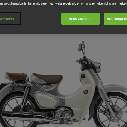
an websitenavigatie, het analyseren van websitegebruik en om ons te helpen bij onze market
Supercub 2026
tellingen
Alles afwijzen
Alle cookie