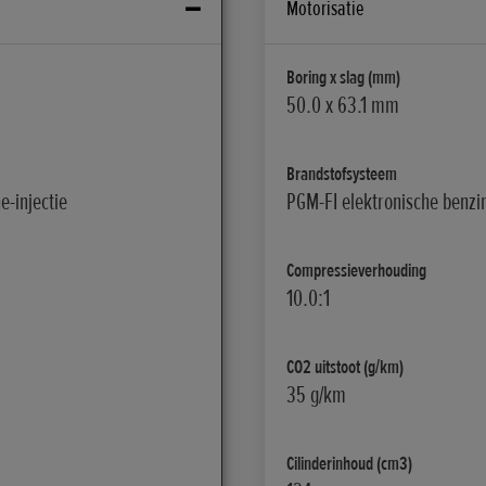
Motorisatie
Boring x slag (mm)
50.0 x 63.1 mm
Brandstofsysteem
e-injectie
PGM-FI elektronische benzin
Compressieverhouding
10.0:1
CO2 uitstoot (g/km)
35 g/km
Cilinderinhoud (cm3)