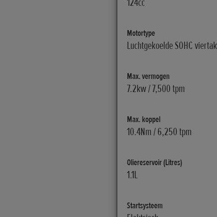
124cc
Motortype
Luchtgekoelde SOHC viertak
Max. vermogen
7.2kw / 7,500 tpm
Max. koppel
10.4Nm / 6,250 tpm
Oliereservoir (Litres)
1.1L
Startsysteem