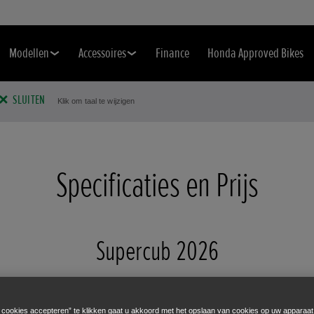
Modellen
Accessoires
Finance
Honda Approved Bikes
SLUITEN
Klik om taal te wijzigen
Specificaties en Prijs
Supercub 2026
€4.299
Wijzig model
e cookies accepteren” te klikken gaat u akkoord met het opslaan van cookies op uw apparaat