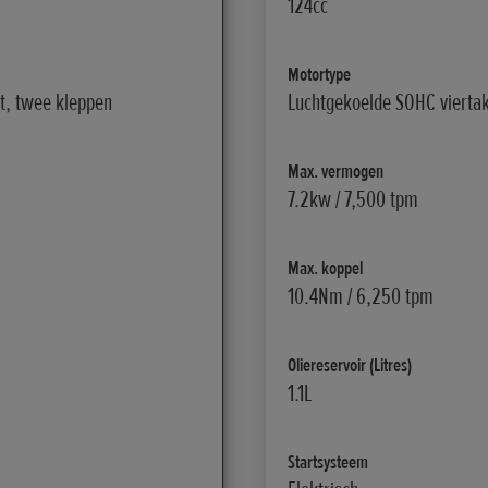
124cc
Motortype
t, twee kleppen
Luchtgekoelde SOHC viertak
Max. vermogen
7.2kw / 7,500 tpm
Max. koppel
10.4Nm / 6,250 tpm
Oliereservoir (Litres)
1.1L
Startsysteem