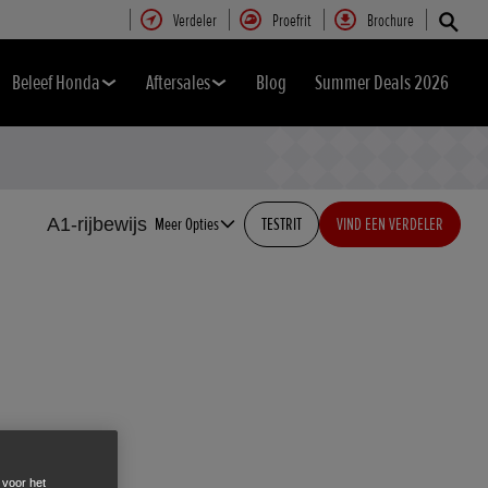
Verdeler
Proefrit
Brochure
Beleef Honda
Aftersales
Blog
Summer Deals 2026
A1-rijbewijs
Meer Opties
TESTRIT
VIND EEN VERDELER
 voor het