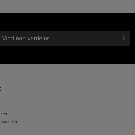
stalen buis
n
Vind een verdeler
E
emen
orwaarden