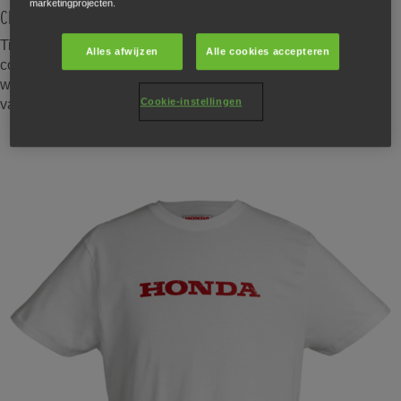
marketingprojecten.
Classical Heritage
Tijdloos design en verfijnde kwaliteit komen samen in deze
Alles afwijzen
Alle cookies accepteren
collectie, gemaakt voor wie elegantie en oog voor detail
waardeert. Het is de ultieme vertaling van Honda’s kwaliteit,
Cookie-instellingen
vakmanschap en stijl.