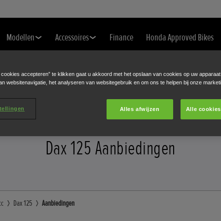
Modellen
Accessoires
Finance
Honda Approved Bikes
SLUITEN
Klik om taal te wijzigen
e cookies accepteren” te klikken gaat u akkoord met het opslaan van cookies op uw apparaat
an websitenavigatie, het analyseren van websitegebruik en om ons te helpen bij onze market
tellingen
Alles afwijzen
Alle cookie
Dax 125 Aanbiedingen
cc
Dax 125
Aanbiedingen