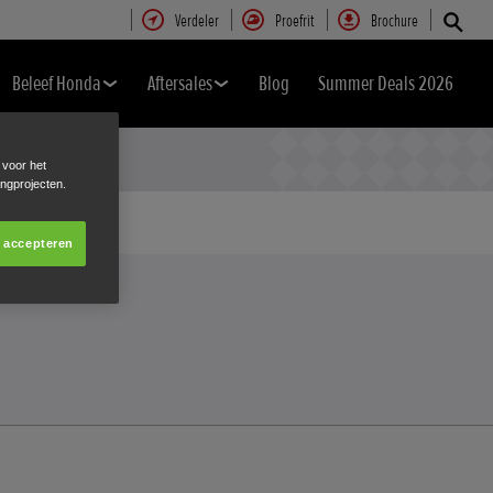
Verdeler
Proefrit
Brochure
Beleef Honda
Aftersales
Blog
Summer Deals 2026
 voor het
ingprojecten.
s accepteren