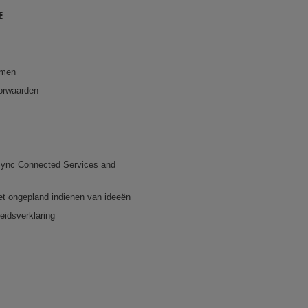
E
emen
orwaarden
ync Connected Services and
et ongepland indienen van ideeën
eidsverklaring