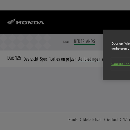
NEDERLANDS
FRANÇAIS
Taal
Door op “All
verbeteren v
Dax 125
Overzicht
Specificaties en prijzen
Aanbiedingen
Accessoires
Cookie-ins
Honda
Motorfietsen
Aanbod
125 