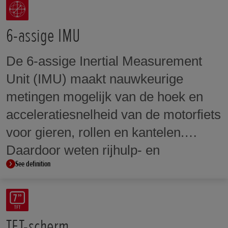
6-assige IMU
De 6-assige Inertial Measurement
Unit (IMU) maakt nauwkeurige
metingen mogelijk van de hoek en
acceleratiesnelheid van de motorfiets
voor gieren, rollen en kantelen.
Daardoor weten rijhulp- en
See definition
veiligheidssystemen zoals bochten-
ABS en achterwielliftcontrole
wanneer ze moeten ingrijpen.
TFT-scherm