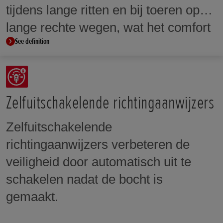
tijdens lange ritten en bij toeren op
lange rechte wegen, wat het comfort
See definition
voor de rijder verhoogt en
vermoeidheid vermindert.
Zelfuitschakelende richtingaanwijzers
Zelfuitschakelende
richtingaanwijzers verbeteren de
veiligheid door automatisch uit te
schakelen nadat de bocht is
gemaakt.