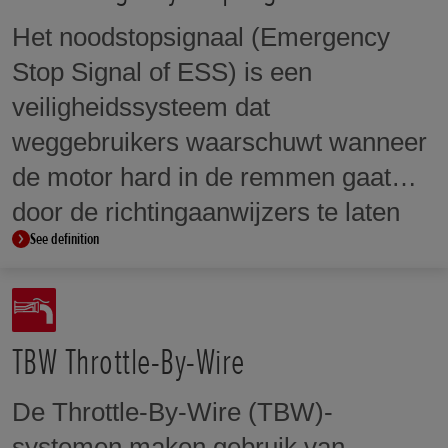
Het noodstopsignaal (Emergency
Stop Signal of ESS) is een
veiligheidssysteem dat
weggebruikers waarschuwt wanneer
de motor hard in de remmen gaat
door de richtingaanwijzers te laten
See definition
knipperen tijdens het remmanoeuvre.
TBW Throttle-By-Wire
De Throttle-By-Wire (TBW)-
systemen maken gebruik van