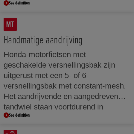
See definition
Handmatige aandrijving
Honda-motorfietsen met
geschakelde versnellingsbak zijn
uitgerust met een 5- of 6-
versnellingsbak met constant-mesh.
Het aandrijvende en aangedreven
tandwiel staan voortdurend in
See definition
contact, maar draaien vrij op een
tandwielas totdat ze worden