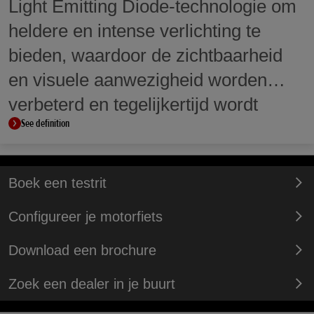
Light Emitting Diode-technologie om
heldere en intense verlichting te
bieden, waardoor de zichtbaarheid
en visuele aanwezigheid worden
verbeterd en tegelijkertijd wordt
See definition
geprofiteerd van hun lage verbruik.
Boek een testrit
Configureer je motorfiets
Download een brochure
Zoek een dealer in je buurt