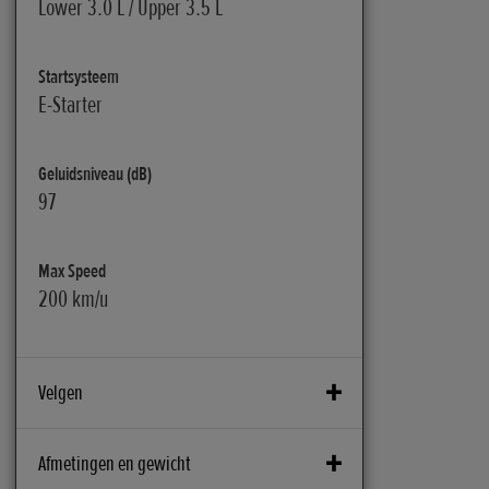
Lower 3.0 L / Upper 3.5 L
Startsysteem
E-Starter
Geluidsniveau (dB)
97
Max Speed
200 km/u
Velgen
ABS System
Afmetingen en gewicht