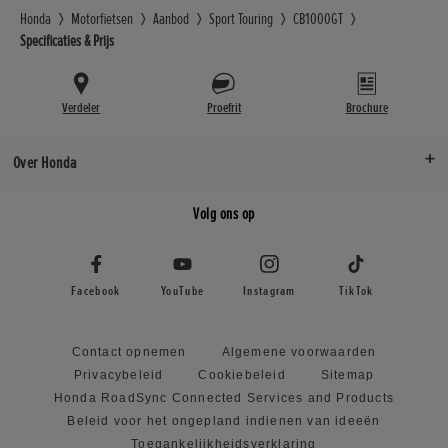
Honda
Motorfietsen
Aanbod
Sport Touring
CB1000GT
Specificaties & Prijs
Verdeler
Proefrit
Brochure
Over Honda
Volg ons op
Facebook
YouTube
Instagram
TikTok
Contact opnemen
Algemene voorwaarden
Privacybeleid
Cookiebeleid
Sitemap
Honda RoadSync Connected Services and Products
Beleid voor het ongepland indienen van ideeën
Toegankelijkheidsverklaring