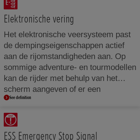
vergrendeld via een schuifkoppeling
met tanden. Dat garandeert soepel
Elektronische vering
en sequentieel schakelen.
Het elektronische veersysteem past
de dempingseigenschappen actief
aan de rijomstandigheden aan. Op
sommige adventure- en tourmodellen
kan de rijder met behulp van het
scherm aangeven of er een
See definition
passagier en/of bagage wordt
vervoerd. Het systeem past dan
automatisch de demping aan.
ESS Emergency Stop Signal