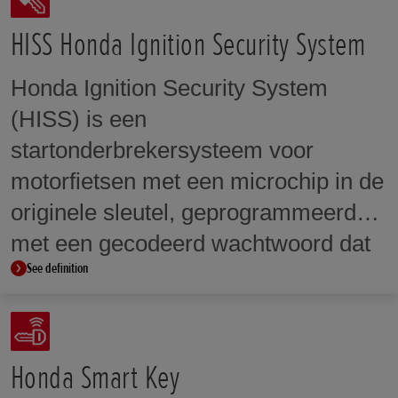
vervolgens gebruikt om de remdruk
te regelen zodat de motor
HISS Honda Ignition Security System
evenwichtige vertraagt tijdens het
Honda Ignition Security System
nemen van een bocht en
(HISS) is een
onvoorspelbaar gedrag van de
startonderbrekersysteem voor
motorfiets tijdens het nemen van
motorfietsen met een microchip in de
bochten en remmen afneemt.
originele sleutel, geprogrammeerd
met een gecodeerd wachtwoord dat
See definition
door een antenne wordt opgepikt en
naar een ECU wordt gestuurd. De
ECU controleert het
geprogrammeerde codenummer en
Honda Smart Key