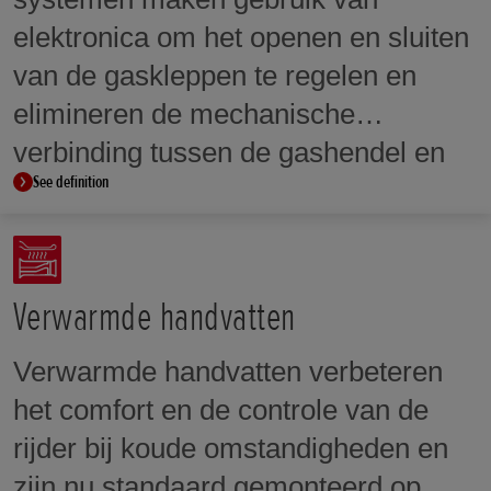
elektronica om het openen en sluiten
van de gaskleppen te regelen en
elimineren de mechanische
verbinding tussen de gashendel en
See definition
de gaskleppen. TBW stelt het PGM-
FI-systeem in staat om de
gasklepopening over het hele
toerentalbereik nauwkeurig te
Verwarmde handvatten
regelen, zodat een gecontroleerd en
Verwarmde handvatten verbeteren
progressief koppel wordt geleverd.
het comfort en de controle van de
Het maakt ook het gebruik mogelijk
rijder bij koude omstandigheden en
van rijhulpsystemen zoals
zijn nu standaard gemonteerd op