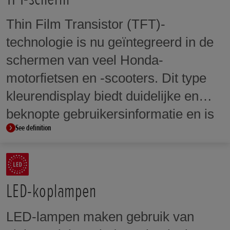
Thin Film Transistor (TFT)-
technologie is nu geïntegreerd in de
schermen van veel Honda-
motorfietsen en -scooters. Dit type
kleurendisplay biedt duidelijke en
beknopte gebruikersinformatie en is
See definition
bij sommige modellen voorzien van
touchscreentechnologie.
LED-koplampen
LED-lampen maken gebruik van