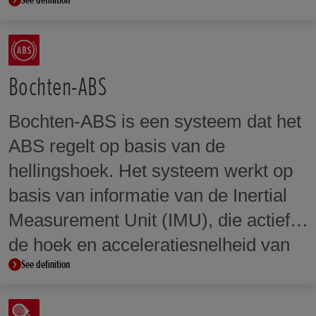
See definition
behouden. Bij sommige modellen
kunnen de niveaus van HSTC-
interventie worden aangepast aan de
voorkeuren van de rijder en de
Bochten-ABS
rijomstandigheden. De niveaus van
Bochten-ABS is een systeem dat het
HSTC maken ook deel uit van de
ABS regelt op basis van de
selecteerbare rijmodi.
hellingshoek. Het systeem werkt op
basis van informatie van de Inertial
Measurement Unit (IMU), die actief
de hoek en acceleratiesnelheid van
See definition
de motorfiets meet voor gieren, rollen
en kantelen. Deze informatie wordt