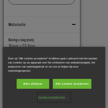
Motorisatie
Boring x slag (mm)
76mm × 55.1mm
Door op “Alle cookies accepteren” te klikken gaat u akkoord met het opslaan
Brandstofsysteem
van cookies op uw apparaat voor het verbeteren van websitenavigatie, het
PGM FI Brandstofinjectie
analyseren van websitegebruik en om ons te helpen bij onze
marketingprojecten.
Compressieverhouding
Alles afwijzen
Alle cookies accepteren
11.7
Cookie-instellingen
CO2 uitstoot (g/km)