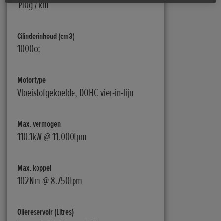
140g / km
Cilinderinhoud (cm3)
1000cc
Motortype
Vloeistofgekoelde, DOHC vier-in-lijn
Max. vermogen
110.1kW @ 11.000tpm
Max. koppel
102Nm @ 8.750tpm
Oliereservoir (Litres)