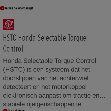
Brandstofverbruik
Ja
6l / 100km
Verken de woordenlijst
Banden achter
180/55ZR17M/C (73W)
Cruise Control
Grondspeling (mm)
Ja
135 mm
Velgen voor
17M/C x MT3.50
HSTC Honda Selectable Torque
Rijklaargewicht (kg)
229kg + 12.5kg Panniers (total weight
Velgen achter
Control
241.5kg)
17M/C x MT5.50
Zithoogte (mm)
Honda Selectable Torque Control
825mm
(HSTC) is een systeem dat het
Naloop (mm)
doorslippen van het achterwiel
106.3 mm
detecteert en het motorkoppel
Wielbasis (mm)
elektronisch aanpast om tractie en
1465 mm
stabiele rijeigenschappen te