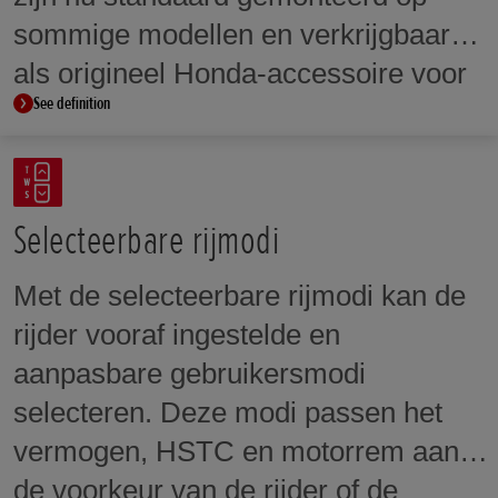
selecteerbare rijmodi, Honda
sommige modellen en verkrijgbaar
Selectable Torque Control (HSTC),
als origineel Honda-accessoire voor
wheelie-beperking en selecteerbare
See definition
een groot deel van het assortiment.
niveaus van vermogen en motorrem.
Selecteerbare rijmodi
Met de selecteerbare rijmodi kan de
rijder vooraf ingestelde en
aanpasbare gebruikersmodi
selecteren. Deze modi passen het
vermogen, HSTC en motorrem aan
de voorkeur van de rijder of de