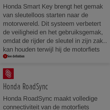
laat de motor alleen starten als de
Honda Smart Key brengt het gemak
codenummers overeenkomen. Zelfs
van sleutelloos starten naar de
als een duplicaatsleutel wordt
motorwereld. Dit systeem verbetert
gebruikt die precies dezelfde vorm
de veiligheid en het gebruiksgemak,
heeft als de originele sleutel, kan de
omdat de rijder de sleutel in zijn zak
motor niet worden gestart tenzij de
kan houden terwijl hij de motorfiets
ingebouwde microchipcode
See definition
bestuurt.
overeenkomt.
Honda RoadSync
Honda RoadSync maakt volledige
connectiviteit van de motorfiets