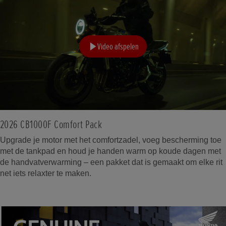
Video afspelen
2026 CB1000F Comfort Pack
Upgrade je motor met het comfortzadel, voeg bescherming toe
met de tankpad en houd je handen warm op koude dagen met
de handvatverwarming – een pakket dat is gemaakt om elke rit
net iets relaxter te maken.