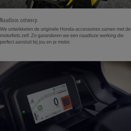
Naadloos ontwerp
We ontwikkelen de originele Honda-accessoires samen met de
motorfiets zelf. Zo garanderen we een naadloze werking die
perfect aansluit bij jou en je motor.