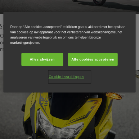
Speciaal voor jou ontwikkeld
Door op “Alle cookies accepteren” te klikken gaat u akkoord met het opslaan
van cookies op uw apparaat voor het verbeteren van websitenavigatie, het
Onze rijders kennen de wegen beter dan eender wie. Daarom
analyseren van websitegebruik en om ons te helpen bij onze
ontwikkelen we bij Honda onze producten in samenwerking
marketingprojecten.
met de echte experten: onze klanten.
Alles afwijzen
Alle cookies accepteren
Cookie-instellingen