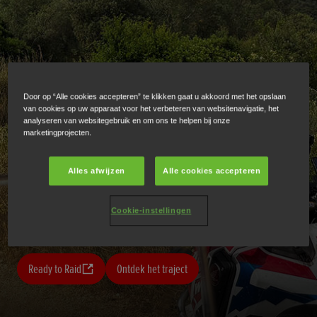
Door op “Alle cookies accepteren” te klikken gaat u akkoord met het opslaan
van cookies op uw apparaat voor het verbeteren van websitenavigatie, het
analyseren van websitegebruik en om ons te helpen bij onze
marketingprojecten.
HET ULTIEME AVONTUUR
Alles afwijzen
Alle cookies accepteren
Cookie-instellingen
24 - 30 MEI 2026 | Occitanië > Catalonië
Ready to Raid
Ontdek het traject