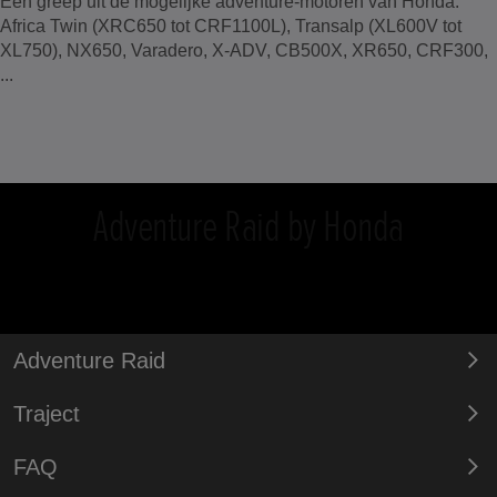
​Een greep uit de mogelijke adventure-motoren van Honda:
Africa Twin (XRC650 tot CRF1100L), Transalp (XL600V tot
XL750), NX650, Varadero, X-ADV, CB500X, XR650, CRF300,
...
Adventure Raid by Honda
Adventure Raid
Traject
FAQ