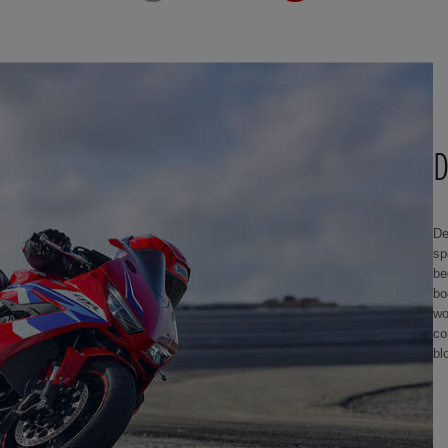
D
De
sp
be
bo
wo
co
bl