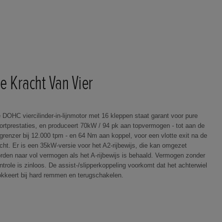
e Kracht Van Vier
 DOHC viercilinder-in-lijnmotor met 16 kleppen staat garant voor pure
ortprestaties, en produceert 70kW / 94 pk aan topvermogen - tot aan de
grenzer bij 12.000 tpm - en 64 Nm aan koppel, voor een vlotte exit na de
cht. Er is een 35kW-versie voor het A2-rijbewijs, die kan omgezet
rden naar vol vermogen als het A-rijbewijs is behaald. Vermogen zonder
ntrole is zinloos. De assist-/slipperkoppeling voorkomt dat het achterwiel
okkeert bij hard remmen en terugschakelen.