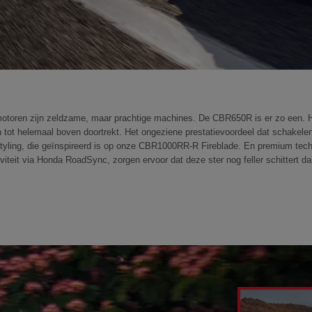
motoren zijn zeldzame, maar prachtige machines. De CBR650R is er zo een. H
n tot helemaal boven doortrekt. Het ongeziene prestatievoordeel dat schakelen m
styling, die geïnspireerd is op onze CBR1000RR-R Fireblade. En premium tec
viteit via Honda RoadSync, zorgen ervoor dat deze ster nog feller schittert d