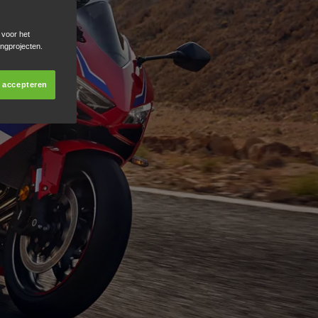
 voor het
ingprojecten.
s accepteren