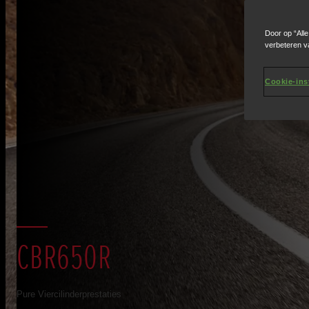
Door op “All
verbeteren v
Cookie-ins
CBR650R
Pure Viercilinderprestaties