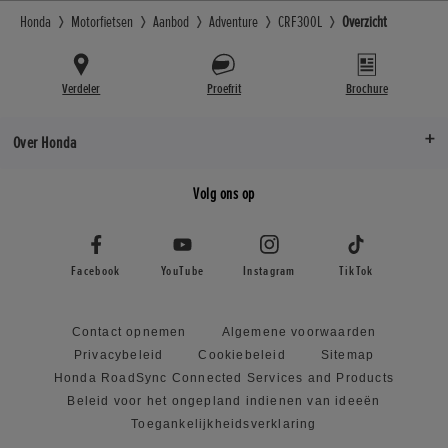
Honda
Motorfietsen
Aanbod
Adventure
CRF300L
Overzicht
Verdeler
Proefrit
Brochure
Over Honda
Volg ons op
Facebook
YouTube
Instagram
TikTok
Contact opnemen
Algemene voorwaarden
Privacybeleid
Cookiebeleid
Sitemap
Honda RoadSync Connected Services and Products
Beleid voor het ongepland indienen van ideeën
Toegankelijkheidsverklaring