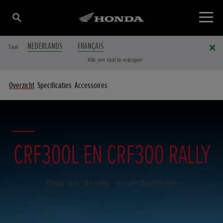
NEDERLANDS
FRANÇAIS
Taal
Klik om taal te wijzigen
Overzicht
Specificaties
Accessoires
CRF300L EN CRF300 RALLY
Klaar voor de weg - en ver daarbuiten