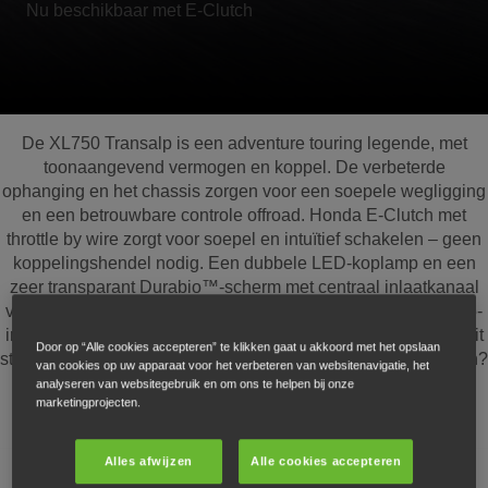
Nu beschikbaar met E-Clutch
De XL750 Transalp is een adventure touring legende, met
toonaangevend vermogen en koppel. De verbeterde
ophanging en het chassis zorgen voor een soepele wegligging
en een betrouwbare controle offroad. Honda E-Clutch met
throttle by wire zorgt voor soepel en intuïtief schakelen – geen
koppelingshendel nodig. Een dubbele LED-koplamp en een
zeer transparant Durabio™-scherm met centraal inlaatkanaal
verbeteren de aerodynamica en windbescherming. Met een 5-
inch TFT-display en volledige Honda RoadSync-connectiviteit
Door op “Alle cookies accepteren” te klikken gaat u akkoord met het opslaan
stelt de XL750 Transalp slechts één vraag: hoe ver wil je gaan?
van cookies op uw apparaat voor het verbeteren van websitenavigatie, het
analyseren van websitegebruik en om ons te helpen bij onze
marketingprojecten.
Alles afwijzen
Alle cookies accepteren
Motor & prestaties
Rijtechnologie
Styling
Comfort