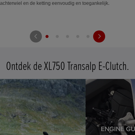
achterwiel en de ketting eenvoudig en toegankelijk.
Ontdek de XL750 Transalp E-Clutch.
t
o
I
e
t
o