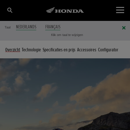
NEDERLANDS
FRANÇAIS
Taal
Klik om taal te wijzigen
Overzicht
Technologie
Specificaties en prijs
Accessoires
Configurator