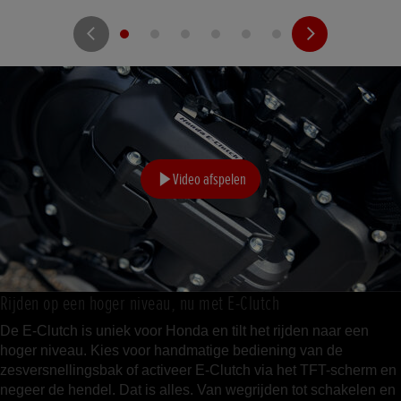
Video afspelen
Rijden op een hoger niveau, nu met E-Clutch
De E-Clutch is uniek voor Honda en tilt het rijden naar een
hoger niveau. Kies voor handmatige bediening van de
zesversnellingsbak of activeer E-Clutch via het TFT-scherm en
negeer de hendel. Dat is alles. Van wegrijden tot schakelen en