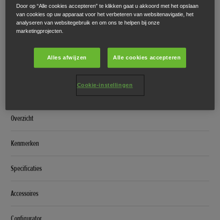
Door op “Alle cookies accepteren” te klikken gaat u akkoord met het opslaan
van cookies op uw apparaat voor het verbeteren van websitenavigatie, het
Tyre Label Sheet
analyseren van websitegebruik en om ons te helpen bij onze
marketingprojecten.
Accessoires
Alles afwijzen
Alle cookies accepteren
Accessoires
Cookie-instellingen
Prelude
Overzicht
Kenmerken
Specificaties
Accessoires
Configurator