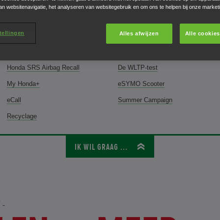
an websitenavigatie, het analyseren van websitegebruik en om ons te helpen bij onze market
Uw leven met Honda begint hier ...
tellingen
Alles afwijzen
Alle cookie
Garantie
Honda Assistance
Honda SRS Airbag Recall
De WLTP-test
My Honda+
eSYMO Scooter
eCall
Summer Campaign
Recyclage
IK WIL GRAAG ...
T