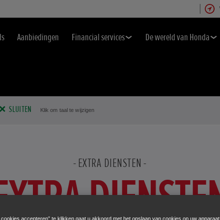
ds
Aanbiedingen
Financial services
De wereld van Honda
SLUITEN
Klik om taal te wijzigen
EXTRA DIENSTEN
EXTRA DIENSTE
e cookies accepteren” te klikken gaat u akkoord met het opslaan van cookies op uw apparaat