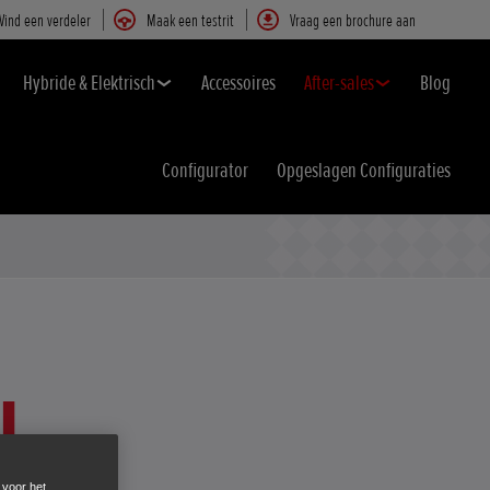
Vind een verdeler
Maak een testrit
Vraag een brochure aan
Hybride & Elektrisch
Accessoires
After-sales
Blog
Configurator
Opgeslagen Configuraties
N
 voor het