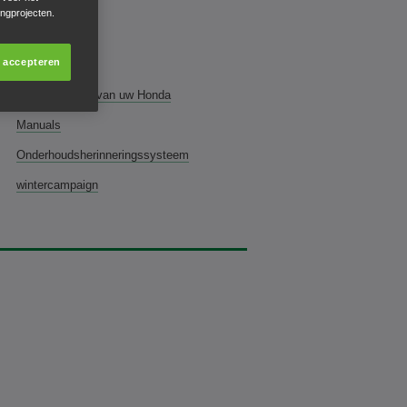
ingprojecten.
s accepteren
Het onderhoud van uw Honda
Manuals
Onderhoudsherinneringssysteem
wintercampaign