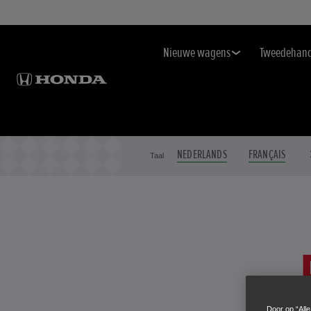
Nieuwe wagens
Tweedehan
NEDERLANDS
FRANÇAIS
Taal
Door op “All