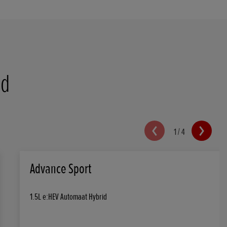
id
1
/
4
Advance Sport
1.5L e:HEV Automaat Hybrid