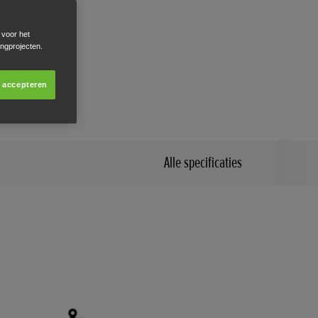
 voor het
ingprojecten.
clusief
issies.
s accepteren
Alle specificaties