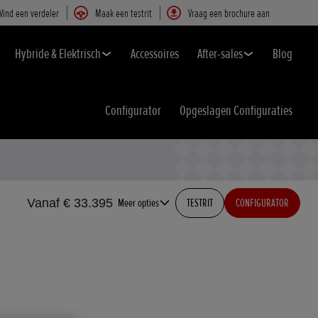
Vind een verdeler
Maak een testrit
Vraag een brochure aan
Hybride & Elektrisch
Accessoires
After-sales
Blog
Configurator
Opgeslagen Configuraties
Vanaf € 33.395
Meer opties
TESTRIT
CONFIGURATOR
,