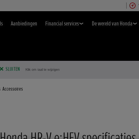
ds
Aanbiedingen
Financial services
De wereld van Honda
SLUITEN
Klik om taal te wijzigen
s
Accessoires
Honda HR-V e:HEV specificaties