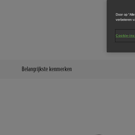
Door op “All
verbeteren v
Kom me
bagage
Cookie-ins
Belangrijkste kenmerken