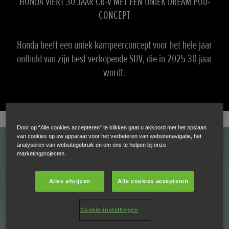
HONDA VIERT 30 JAAR CR-V MET EEN UNIEK DREAM POD-
CONCEPT
Honda heeft een uniek kampeerconcept voor het hele jaar
onthuld van zijn best verkopende SUV, die in 2025 30 jaar
wordt.
Door op “Alle cookies accepteren” te klikken gaat u akkoord met het opslaan
van cookies op uw apparaat voor het verbeteren van websitenavigatie, het
analyseren van websitegebruik en om ons te helpen bij onze
marketingprojecten.
Alles afwijzen
Alle cookies accepteren
Play
Cookie-instellingen