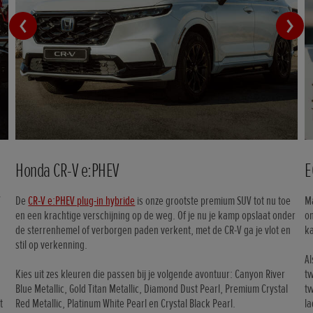
Honda CR-V e:PHEV
E
V
De
CR-V e:PHEV plug-in hybride
is onze grootste premium SUV tot nu toe
M
en een krachtige verschijning op de weg. Of je nu je kamp opslaat onder
o
de sterrenhemel of verborgen paden verkent, met de CR-V ga je vlot en
k
e
stil op verkenning.
Al
Kies uit zes kleuren die passen bij je volgende avontuur: Canyon River
t
Blue Metallic, Gold Titan Metallic, Diamond Dust Pearl, Premium Crystal
t
t
Red Metallic, Platinum White Pearl en Crystal Black Pearl.
la