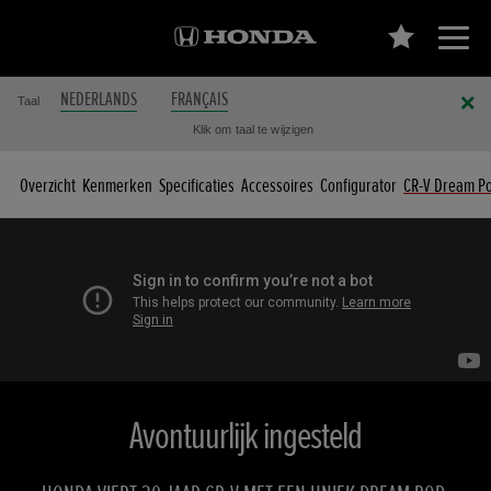
NEDERLANDS
FRANÇAIS
Taal
Klik om taal te wijzigen
Overzicht
Kenmerken
Specificaties
Accessoires
Configurator
CR-V Dream P
Avontuurlijk ingesteld