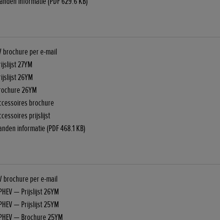
anden informatie (PDF 629.6 KB)
 brochure per e-mail
ijslijst 27YM
ijslijst 26YM
Brochure 26YM
ccessoires brochure
essoires prijslijst
nden informatie (PDF 468.1 KB)
V brochure per e-mail
PHEV — Prijslijst 26YM
PHEV — Prijslijst 25YM
:PHEV — Brochure 25YM