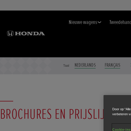
Nieuwe wagens
Tweedehan
NEDERLANDS
FRANÇAIS
Taal
BROCHURES EN PRIJSLIJSTEN
Door op “All
verbeteren v
Cookie-ins