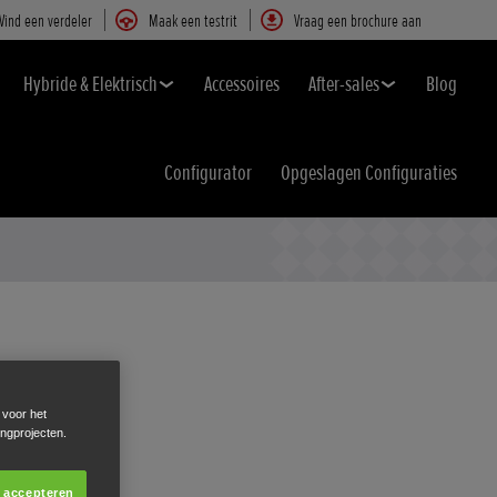
Vind een verdeler
Maak een testrit
Vraag een brochure aan
Hybride & Elektrisch
Accessoires
After-sales
Blog
Configurator
Opgeslagen Configuraties
 voor het
ingprojecten.
s accepteren