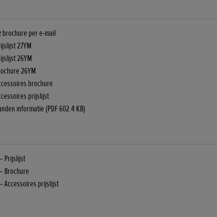
 brochure per e-mail
jslijst 27YM
ijslijst 26YM
rochure 26YM
ccessoires brochure
essoires prijslijst
anden informatie (PDF 602.4 KB)
Prijslijst
— Brochure
 Accessoires prijslijst