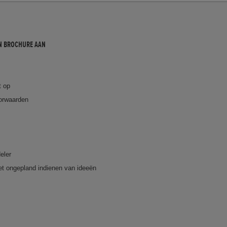
N BROCHURE AAN
t op
orwaarden
eler
et ongepland indienen van ideeën