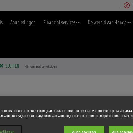
ds
Aanbiedingen
Financial services
De wereld van Honda
SLUITEN
Klik om taal te wijzigen
e cookies accepteren” te klikken gaat u akkoord met het opslaan van cookies op uw apparaat
an websitenavigatie, het analyseren van websitegebruik en om ons te helpen bij onze market
tellingen
Alles afwijzen
Alle cookie