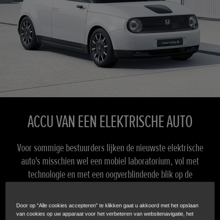
ACCU VAN EEN ELEKTRISCHE AUTO
Voor sommige bestuurders lijken de nieuwste elektrische
auto's misschien wel een mobiel laboratorium, vol met
technologie en met een oogverblindende blik op de
rooskleurige toekomst van het autorijden. Toch zijn
elektrische auto's in sommige opzichten opmerkelijk
Door op “Alle cookies accepteren” te klikken gaat u akkoord met het opslaan
eenvoudig, met accutechnologie die eenvoudiger is dan
van cookies op uw apparaat voor het verbeteren van websitenavigatie, het