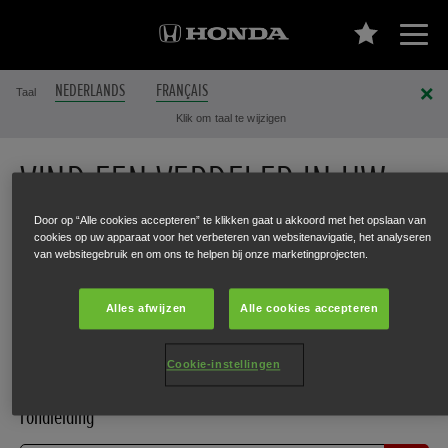
NEDERLANDS
FRANÇAIS
Taal
Klik om taal te wijzigen
VIND EEN VERDELER IN UW
BUURT
Door op “Alle cookies accepteren” te klikken gaat u akkoord met het opslaan van
cookies op uw apparaat voor het verbeteren van websitenavigatie, het analyseren
van websitegebruik en om ons te helpen bij onze marketingprojecten.
Verkoop en service
Service
Alles afwijzen
Alle cookies accepteren
EV Dealer
Cookie-instellingen
Ontdek de creatieve wereld van Honda met een persoonlijke
rondleiding