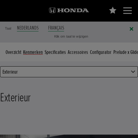
NEDERLANDS
FRANÇAIS
Taal
Klik om taal te wijzigen
Overzicht
Kenmerken
Specificaties
Accessoires
Configurator
Prelude x Glid
Exterieur
Exterieur