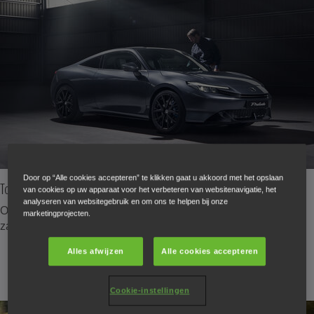
Door op “Alle cookies accepteren” te klikken gaat u akkoord met het opslaan
Toegang en starten zonder sleutel
van cookies op uw apparaat voor het verbeteren van websitenavigatie, het
analyseren van websitegebruik en om ons te helpen bij onze
Ontgrendelen, starten en wegrijden zonder de sleutel uit uw
marketingprojecten.
zak te halen – gemak dat met u meebeweegt.
Alles afwijzen
Alle cookies accepteren
Cookie-instellingen