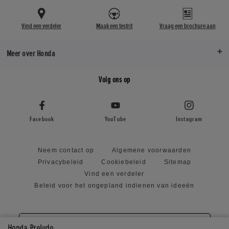
Vind een verdeler
Maak een testrit
Vraag een brochure aan
Meer over Honda
Volg ons op
Facebook
YouTube
Instagram
Neem contact op
Algemene voorwaarden
Privacybeleid
Cookiebeleid
Sitemap
Vind een verdeler
Beleid voor het ongepland indienen van ideeën
Visiter le site en
Honda Prelude