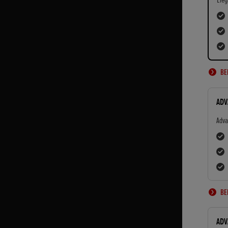
Ele
BE
ADV
Adv
BE
ADV