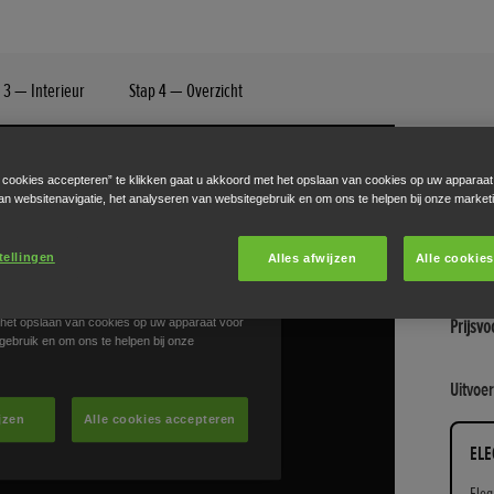
 3 — Interieur
Stap 4 — Overzicht
Jaz
e cookies accepteren” te klikken gaat u akkoord met het opslaan van cookies op uw apparaat
an websitenavigatie, het analyseren van websitegebruik en om ons te helpen bij onze market
ELEG
De Jaz
tellingen
Alles afwijzen
Alle cookie
rijk is
Prijsvo
Uitvoe
ELE