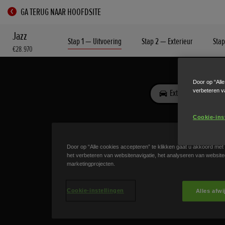
GA TERUG NAAR HOOFDSITE
Jazz
Stap 1 — Uitvoering
Stap 2 — Exterieur
Stap
€28.970
Door op “All
verbeteren v
Cookie-ins