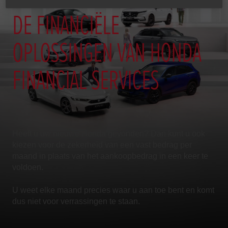
DE FINANCIËLE
OPLOSSINGEN VAN HONDA
FINANCIAL SERVICES
Heeft u uw nieuwe Honda gevonden? Dan kunt u ook
kiezen voor de zekerheid van een vast bedrag per
maand in plaats van het aankoopbedrag in een keer te
voldoen.
U weet elke maand precies waar u aan toe bent en komt
dus niet voor verrassingen te staan.