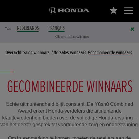
NEDERLANDS
FRANÇAIS
Taal
Klik om taal te wijzigen
Overzicht
Sales-winnaars
Aftersales-winnaars
Gecombineerde winnaars
GECOMBINEERDE WINNAARS
Echte uitmuntendheid blijft constant. De Yūshū Combined
Award erkent Honda-verdelers die uitmuntende
klanttevredenheid bieden over de volledige Honda-ervaring –
van het eerste gesprek tot voortdurende zorg en ondersteuning.
Om in aanmerking te komen, moeten de retailers aan de