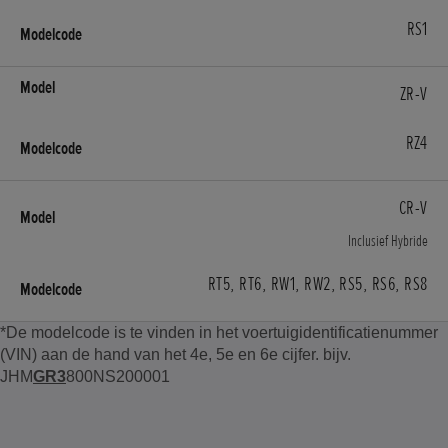
RS1
ZR-V
RZ4
CR-V
Inclusief Hybride
RT5, RT6, RW1, RW2, RS5, RS6, RS8
*De modelcode is te vinden in het voertuigidentificatienummer
(VIN) aan de hand van het 4e, 5e en 6e cijfer. bijv.
JHM
GR3
800NS200001