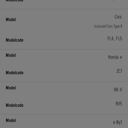
Civic
Inclusief Civic Type R
FL4, FL5
Honda e
ZC7
HR-V
RV5
e:Ny1