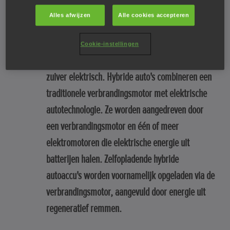
in hybride?
Alles afwijzen
Alle cookies accepteren
Naast elektrische auto's zijn er ook hybride en
Cookie-instellingen
plug-in hybride auto's. Elektrische auto's zijn
zuiver elektrisch. Hybride auto's combineren een
traditionele verbrandingsmotor met elektrische
autotechnologie. Ze worden aangedreven door
een verbrandingsmotor en één of meer
elektromotoren die elektrische energie uit
batterijen halen. Zelfopladende hybride
autoaccu's worden voornamelijk opgeladen via de
verbrandingsmotor, aangevuld door energie uit
regeneratief remmen.