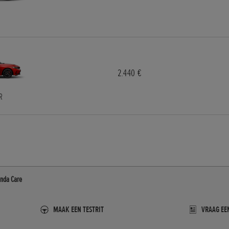
2.440 €
 R
nda Care
MAAK EEN TESTRIT
VRAAG EE