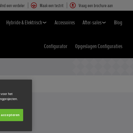
Vind een verdeler
Maak een testrit
Vraag een brochure aan
Hybride & Elektrisch
Accessoires
After-sales
Blog
Configurator
Opgeslagen Configuraties
 voor het
ingprojecten.
s accepteren