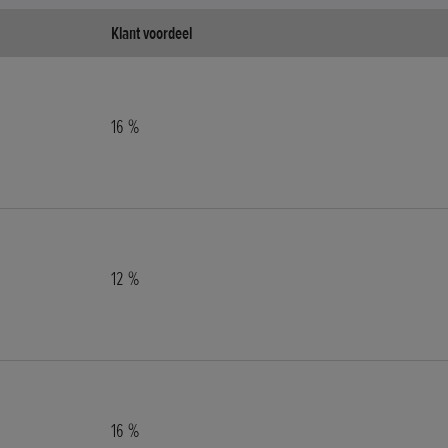
Klant voordeel
16 %
12 %
16 %