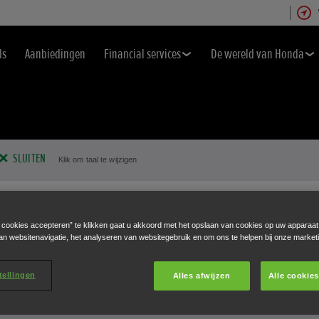
ds
Aanbiedingen
Financial services
De wereld van Honda
SLUITEN
Klik om taal te wijzigen
e cookies accepteren” te klikken gaat u akkoord met het opslaan van cookies op uw apparaat
an websitenavigatie, het analyseren van websitegebruik en om ons te helpen bij onze market
tellingen
Alles afwijzen
Alle cookie