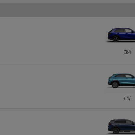
ZR-V
e:Ny1