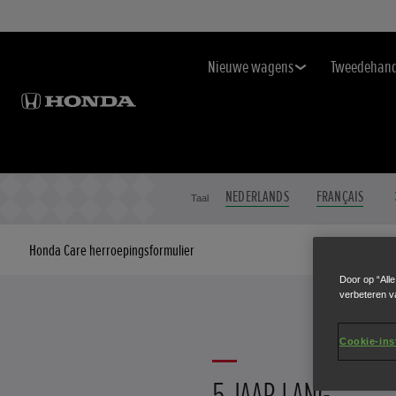
Nieuwe wagens
Tweedehan
NEDERLANDS
FRANÇAIS
Taal
Honda Care herroepingsformulier
Door op “All
verbeteren v
Cookie-ins
5 JAAR LANG