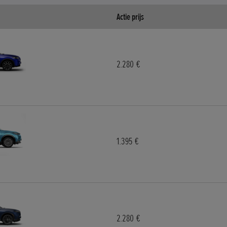
Actie prijs
2.280 €
1.395 €
2.280 €