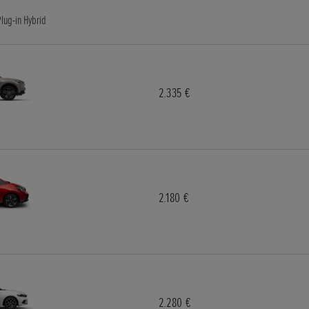
Plug-in Hybrid
2.335 €
2.180 €
2.280 €