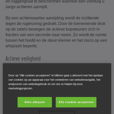
en ruggengraat te beschermen wanneer een voertuig u
langs achteren aanrijdt.
Bij een achterwaartse aanrijding wordt de inzittende
tegen de rugleuning gedrukt. Door de toenemende druk
op de zetels bewegen de actieve kopsteunen zich in
fracties van een seconde naar voren. Zo wordt de ruimte
tussen het hoofd en de steun kleiner en het risico op een
whiplash beperkt.
Actieve veiligheid
In elke seconde vóór een botsing kan onze actieve
veiligheidstechnologie een wereld van verschil maken.
Door op “Alle cookies accepteren” te klikken gaat u akkoord met het opslaan
Systemen zoals ABS (antiblokkeersysteem), EBD
van cookies op uw apparaat voor het verbeteren van websitenavigatie, het
analyseren van websitegebruik en om ons te helpen bij onze
(Electronic Brake-force Distribution of elektronische
marketingprojecten.
remkrachtverdeling), ADAS (geavanceerd
rijassistentiesysteem) en VSA-stabiliteitssysteem
(Vehicle Stability Assist) zijn inbegrepen. Elk systeem
Alles afwijzen
Alle cookies accepteren
draagt bij aan uw veiligheid door in de eerste plaats een
ongeluk proberen te vermijden.