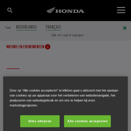
NEDERLANDS
FRANÇAIS
Taal
Klik om taal te wijzigen
NIEUWS EN EVENEMENTEN
HET ‘PAPIEREN’ HONDA
MOTOR MAGAZINE!
Door op “Alle cookies accepteren” te klikken gaat u akkoord met het opslaan
van cookies op uw apparaat voor het verbeteren van websitenavigatie, het
analyseren van websitegebruik en om ons te helpen bij onze
marketingprojecten.
Het Honda Motor Magazine is nu ook uitgegeven als
glossy en is verkrijgbaar bij uw dealer of, hier, als PDF-
Alles afwijzen
Alle cookies accepteren
download.