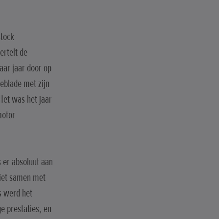
stock
rtelt de
aar jaar door op
eblade met zijn
Het was het jaar
motor
 er absoluut aan
niet samen met
s werd het
e prestaties, en