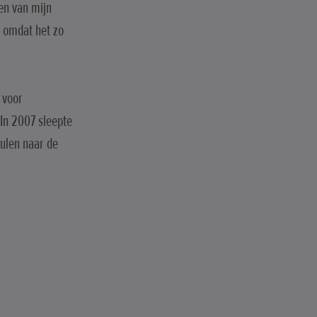
een van mijn
k omdat het zo
 voor
In 2007 sleepte
eulen naar de