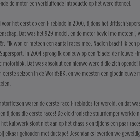
nde de motor een verbluffende introductie op het wereldtoneel.
d voor het eerst op een Fireblade in 2000, tijdens het Britisch Super
nschap. Dat was het 929-model, en de motor beviel me meteen", ve
iër. "Ik won er meteen een aantal races mee. Nadien bracht ik een p
Supersport. In 2004 sprong ik opnieuw op een 'blade: de nieuwe Fir
c-motorblok. Dat was absoluut een nieuwe wereld die zich opende! 
n eerste seizoen in de WorldSBK, en we moesten een gloednieuwe 
elen.
otorfietsen waren de eerste race-Fireblades ter wereld, en dat was
en tijdens die eerste races! De elektronische stuurdemper werkte 
 het kuipwerk sloot niet aan op het chassis en tijdens een paar race
bij elkaar gehouden met ductape! Desondanks leverden we geweldig