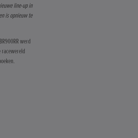
ieuwe line-up in
en is opnieuw te
e CBR900RR werd
e racewereld
 boeken.