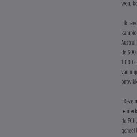
won, ke
"Ik ree
kampioe
Austral
de 600 
1.000 c
van mij
ontwikk
"Deze m
te merk
de ECU,
geheel 