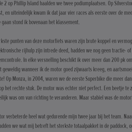
de 2 op Phillip Island haalden we twee podiumplaatsen. Op Silversto
st, en uiteindelijk kwam ik dat jaar vier races als eerste over de me
e gaan stond ik bovenaan het klassement.
rkste punten van deze motorfiets waren zijn brute koppel en vermog
ektronische rijhulp zijn intrede deed, hadden we nog geen tractie- of
mcontrole. In elke versnelling beschikt ik over meer dan 200 pk o
t geweldig wanneer ik de motor goed zijwaarts kreeg, en aartsmoei
kte! Op Monza, in 2004, waren we de eerste Superbike die meer da
op het rechte stuk. De motor was echter niet perfect. Een beetje te
ilijk was om van richting te veranderen. Maar stabiel was de motorf
or verbeterde heel wat gedurende mijn twee jaar bij het team. Naa
dden we wat mij betreft het sterkste totaalpakket in de paddock, 