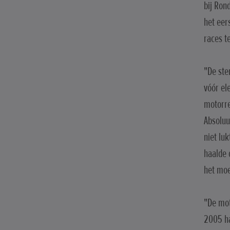
bij Ron
het eer
races t
"De ste
vóór el
motorre
Absoluu
niet lu
haalde 
het moe
"De mot
2005 ha