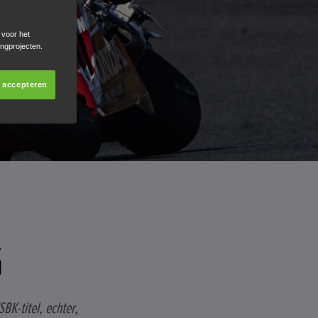
 voor het
ingprojecten.
s accepteren
G
BK-titel, echter,