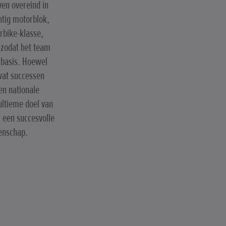
en overeind in
htig motorblok,
erbike-klasse,
 zodat het team
 basis. Hoewel
wat successen
en nationale
ultieme doel van
 een succesvolle
enschap.