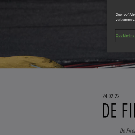
Door op “All
verbeteren v
Cookie-ins
24.02.22
DE F
De Fire