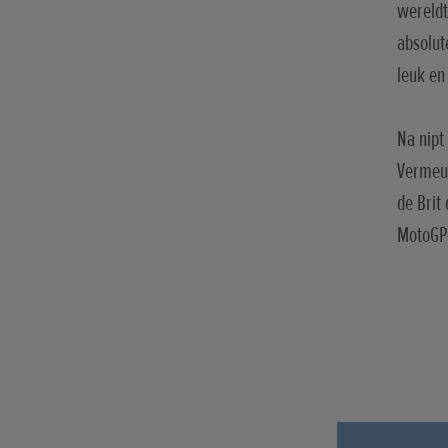
wereldt
absolut
leuk en
Na nipt
Vermeul
de Brit
MotoGP-