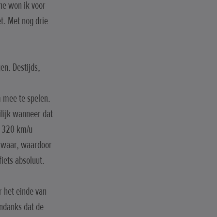
ne won ik voor
et. Met nog drie
en. Destijds,
m mee te spelen.
lijk wanneer dat
n 320 km/u
 zwaar, waardoor
iets absoluut.
r het einde van
ondanks dat de