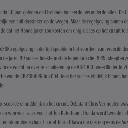
nda 30 jaar geleden de Fireblade lanceerde, veranderde alles. D
lijk een cultklassieker op de wegen. Maar de regelgeving binnen d
de dat het Honda jaren zou kosten om enig succes op het circuit te
dSBK-regelgeving in die tijd speelde in het voordeel van tweecilind
n de jaren 90 succes boekte met de legendarische RC45, sleepten ze
 in de wacht na over te schakelen op de VTR1000 tweecilinder in 2
ctie van de CBR1000RR in 2004, leek het succes eindelijk binnen ha
de.
r scoorde onmiddelijk op het circuit. Debutant Chris Vermeulen wa
e en won vier races voor het Ten Kate-team. Honda werd tweede in 
cteurskampioenschap. En met Tohra Ukawa die ook nog eens de Su