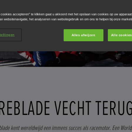
e cookies accepteren” te klikken gaat u akkoord met het opslaan van cookies op uw apparaat
an websitenavigatie, het analyseren van websitegebruik en om ons te helpen bij onze market
tellingen
Alles afwijzen
Alle cookie
IREBLADE VECHT TERU
blade kent wereldwijd een immens succes als racemotor. Een WorldS