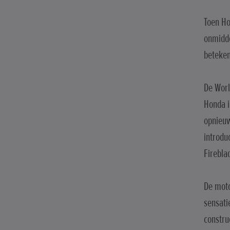
Toen Ho
onmidde
beteken
De Worl
Honda i
opnieuw
introdu
Firebla
De moto
sensati
constru