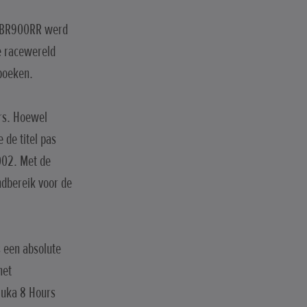
e CBR900RR werd
e racewereld
 boeken.
ers. Hoewel
 de titel pas
002. Met de
ndbereik voor de
s een absolute
het
zuka 8 Hours