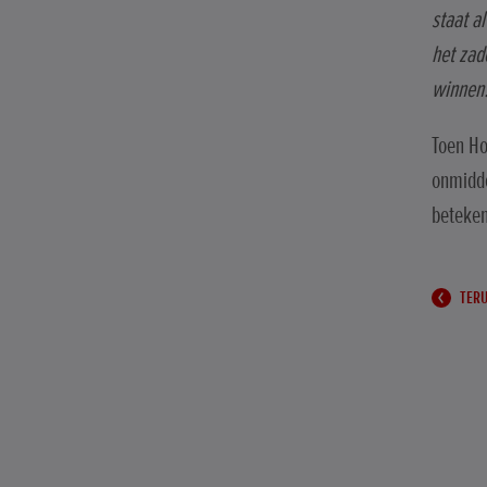
staat a
het zad
winnen
Toen Ho
onmidde
beteken
TERU