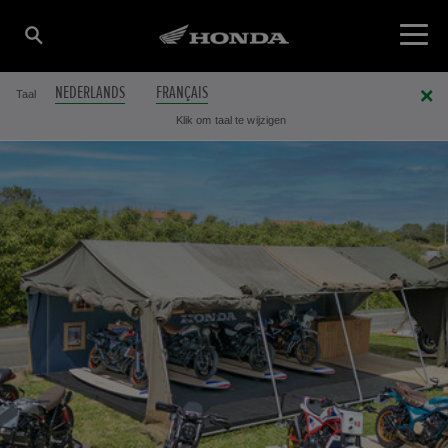
NEDERLANDS
FRANÇAIS
Taal
Klik om taal te wijzigen