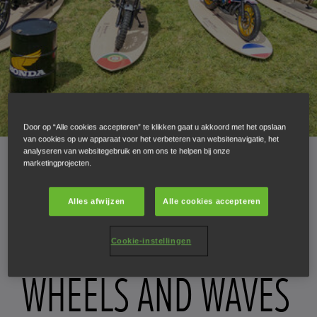
Door op “Alle cookies accepteren” te klikken gaat u akkoord met het opslaan
van cookies op uw apparaat voor het verbeteren van websitenavigatie, het
analyseren van websitegebruik en om ons te helpen bij onze
marketingprojecten.
HONDA
MOTORFIETSEN
BLOG
ARTIKELS
Alles afwijzen
Alle cookies accepteren
WHEELS AND WAVES – HONDA CL500 CUSTOM COMPETITION
Cookie-instellingen
01.08.24
WHEELS AND WAVES