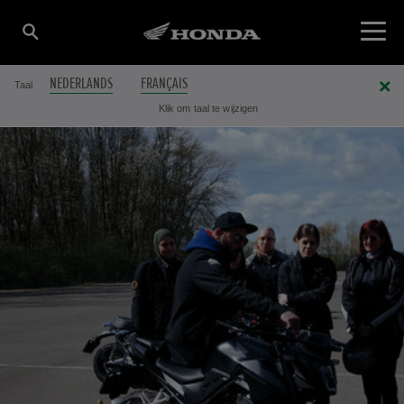
NEDERLANDS
FRANÇAIS
Taal
Klik om taal te wijzigen