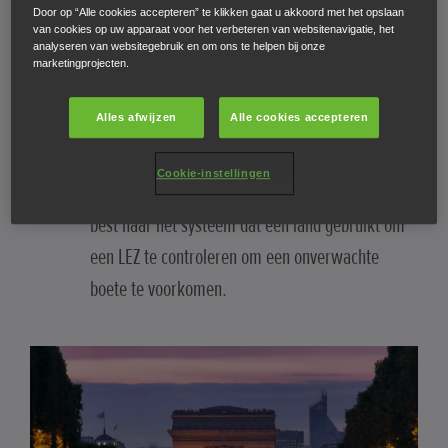
(LEZ) of Crit'Air Zones.
Door op “Alle cookies accepteren” te klikken gaat u akkoord met het opslaan
van cookies op uw apparaat voor het verbeteren van websitenavigatie, het
analyseren van websitegebruik en om ons te helpen bij onze
Vele landen maken gebruik van
marketingprojecten.
kentekenplaatherkenning om de voertuigen te
Alles afwijzen
Alle cookies accepteren
identificeren die niet voldoen aan de
voorwaarden van hun LEZ. Andere landen werken
Cookie-instellingen
met stickers op de voorruit. U informeert dus
best naar het systeem dat een land gebruikt om
een LEZ te controleren om een onverwachte
boete te voorkomen.