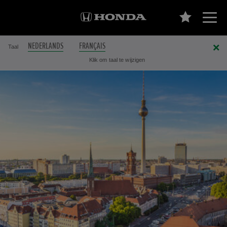
NEDERLANDS
FRANÇAIS
Taal
Klik om taal te wijzigen