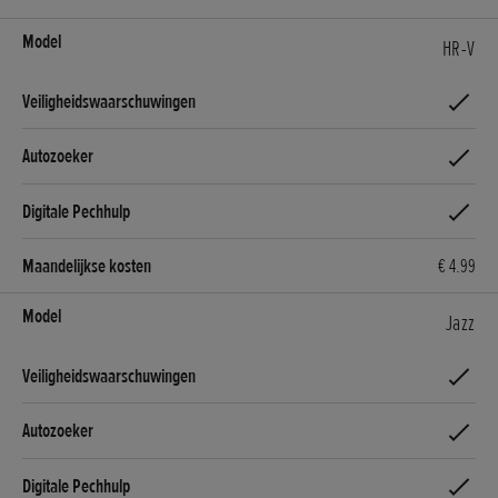
HR-V
€ 4.99
Jazz