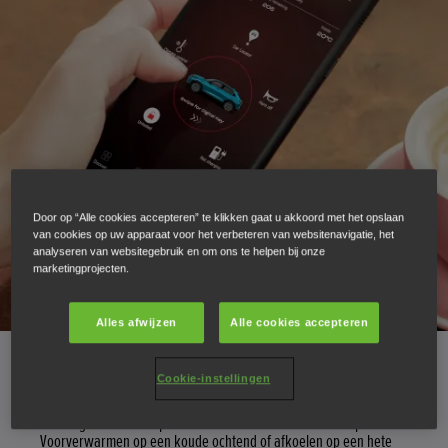
Door op “Alle cookies accepteren” te klikken gaat u akkoord met het opslaan
van cookies op uw apparaat voor het verbeteren van websitenavigatie, het
analyseren van websitegebruik en om ons te helpen bij onze
marketingprojecten.
Alles afwijzen
Alle cookies accepteren
Klimaat- en laadbeheer*
Cookie-instellingen
Regel zelf de temperatuur in uw auto voordat u instapt.
Voorverwarmen op een koude ochtend of afkoelen op een hete