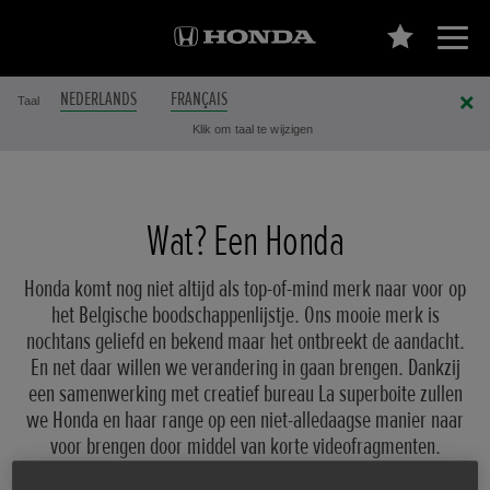
NEDERLANDS
FRANÇAIS
Taal
Klik om taal te wijzigen
Wat? Een Honda
Honda komt nog niet altijd als top-of-mind merk naar voor op
het Belgische boodschappenlijstje. Ons mooie merk is
nochtans geliefd en bekend maar het ontbreekt de aandacht.
En net daar willen we verandering in gaan brengen. Dankzij
een samenwerking met creatief bureau La superboite zullen
we Honda en haar range op een niet-alledaagse manier naar
voor brengen door middel van korte videofragmenten.
Verschillende ludieke scenario’s zijn uitgewerkt worden zodat