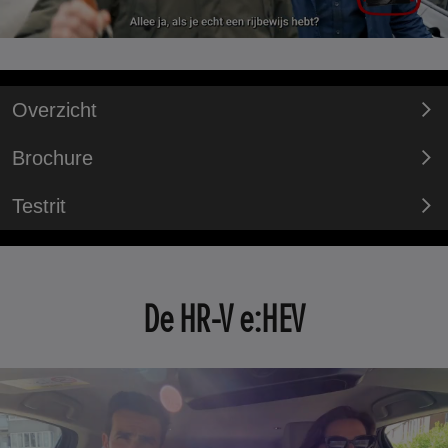
Overzicht
Brochure
Testrit
De HR-V e:HEV