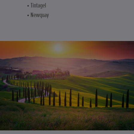
• Tintagel
• Newquay