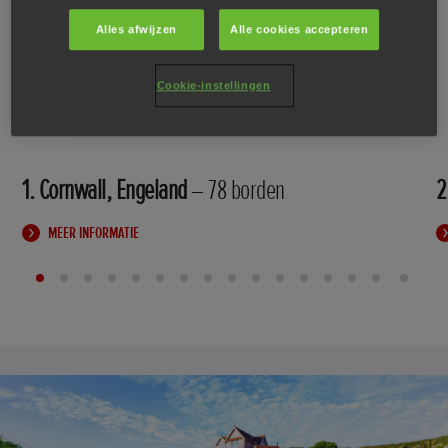
Alles afwijzen
Alle cookies accepteren
Cookie-instellingen
1. Cornwall, Engeland
– 78 borden
2
MEER INFORMATIE