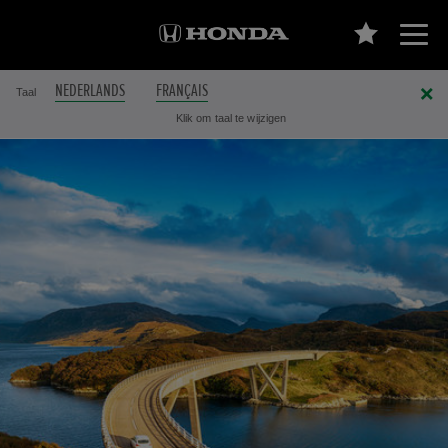
NEDERLANDS
FRANÇAIS
Taal
Klik om taal te wijzigen